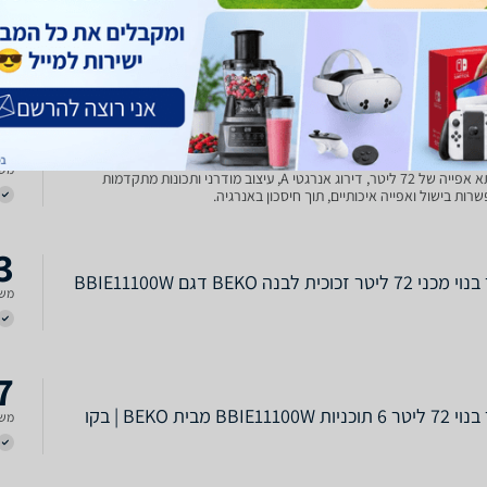
0
Beko BBIE11 בקו
תנור בנוי - 72 ליטר Beko דגם BBIE11100B יתרונות: נפח תא אפייה גדול – 72
משל
ליטר 6 תוכניות אפייה ובישול מגוונות בקרת התנור-בורר תוכניות ובורר טמפרטורה
דקות מכני טורבו לפיזור אוויר אחיד אוורור/קירור חזיתי תא אפייה מצופה
 איכותי לניקוי קל תבניות נע
5
ליטר בקו Beko BBIE11100B גימור שחור
BBIE11100B תנור Beko BBIE11100B הוא תנור בילד אין (בנוי) ברוחב 60 ס"מ, עם
משל
נפח תא אפייה של 72 ליטר, דירוג אנרגטי A, עיצוב מודרני ותכונות מתקדמות
ות בישול ואפייה איכותיים, תוך חיסכון באנרגיה.
3
תנור בנוי מכני 72 ליטר זכוכית לבנה BEKO דגם BBIE11100W
משל
7
ת BBIE11100W מבית BEKO | בקו
משל