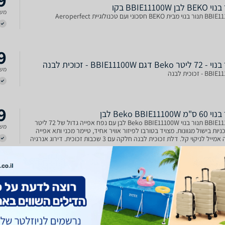
בן BBIE11100W בקו
משל
BEK חסכוני ועם טכנולוגיית Aeroperfect
9
Be דגם BBIE11100W - זכוכית לבנה
משל
- זכוכית לבנה
9
Beko BBIE11100W לבן
BBIE11100W תנור בנוי Beko BBIE11100W לבן עם נפח אפייה גדול של 72 ליטר
משל
תוכניות בישול מגוונות. מצויד בטורבו לפיזור אוויר אחיד, טיימר מכני ותא אפייה
מצופה אמייל לניקוי קל. דלת זכוכית לבנה חלקה עם 3 שכבות זכוכית. דירוג אנרגיה
9
תנור בנוי - 72 ליטר Beko BBIE11100W - זכוכית לבנה בקו -
קו
BBIE11100W - זכוכית לבנה נפח תא אפייה גדול – 72 ליטר 6 תוכניות אפייה
משל
 מגוונות בקרת התנור-בורר תוכניות ובורר טמפרטורה טיימר דקות מכני דלת
זכוכית חלקה - Glass Full "3 זכוכיות הניתנת לפרוק קל ומהיר גימור: זכוכית לבנה
גיה: A