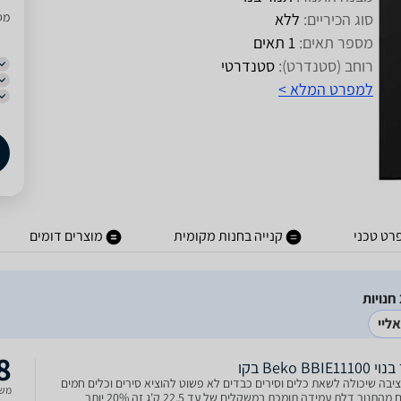
סוג הכיריים:
ללא
מסו
מספר תאים:
1 תאים
רוחב (סטנדרט):
סטנדרטי
למפרט המלא >
רט טכני
קנייה בחנות מקומית
מוצרים דומים
ליי
8
Beko BBIE11 בקו
יבה שיכולה לשאת כלים וסירים כבדים לא פשוט להוציא סירים וכלים חמים
משל
וכבדים מהתנור דלת עמידה תומכת במשקלים של עד 22.5 ק'ג זה 20% יותר