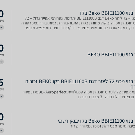
0
Beko BBIE11 בקו
תנור בנוי - 72 ליטר Beko דגם BBIE11100B יתרונות: נפח תא אפייה גדול – 72
משל
ליטר 6 תוכניות אפייה ובישול מגוונות בקרת התנור-בורר תוכניות ובורר טמפרטורה
דקות מכני טורבו לפיזור אוויר אחיד אוורור/קירור חזיתי תא אפייה מצופה
 איכותי לניקוי קל תבניות נע
0
BEKO BBIE111
משל
5
תנור בנוי מכני 72 ליטר דגם BBIE11100B בקו BEKO זכוכית
ה
משל
נפח תא אפיה: 72 ליטר 6 תוכניות אפיה טכנולוגיית Aeroperfect -מספקת פיזור
ואחיד דלת קרה - 3 שכבות זכוכית
0
Beko B בקו יבואן רשמי
משל
יבה טיימר מכני דלת זכוכית מאוורר קירור