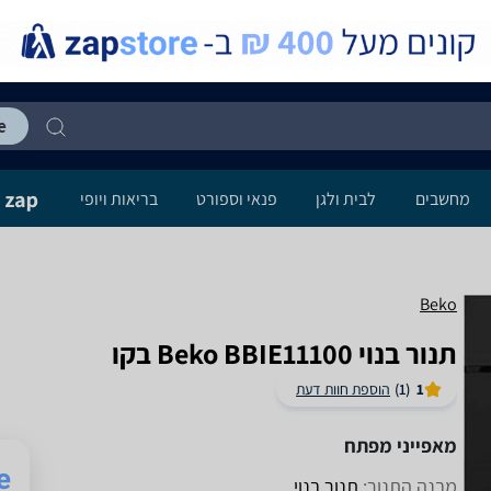
מחשבים
לבית ולגן
פנאי וספורט
בריאות ויופי
Beko
‏תנור בנוי Beko BBIE11100 בקו
1
(1)
הוספת חוות דעת
מאפייני מפתח
מבנה התנור:
תנור בנוי