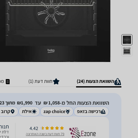
השוואת הצעות (24)
חוות דעת (1)
מפ
השוואת הצעות החל מ-
עד
1,058‏ ₪
1,990‏₪
מתוך 23 חנויות
רכישה בזאפ
zap choice
אילת
קרוב א
‏תנור בנוי 100
4.42
דלת יצ
79 חוות דעת בשנה האחרונה