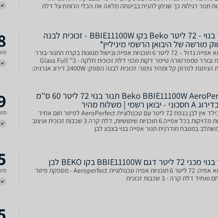
ת תנור רגילות כך שניתן להניח בביטחה מלאה את הכלי הרותח על דלת
הפתוחה לפני שממגישים אותו לשולחן סיווג י
8
תנור בנוי - 72 ליטר Beko בקו BBIE11100W - זכוכית לבנה
ק מורשה של היבואן הרשמי מיניליין*
נפח תא אפייה גדול – 72 ליטר 6 תוכניות אפייה ובישול מגוונות בקרת התנור-בורר
משל
תוכניות ובורר טמפרטורה טיימר דקות מכני דלת זכוכית חלקה - Glass Full ''3
זכוכיות הניתנת לפרוק קל ומהיר גימור: זכוכית לבנה הספק: 2400W דירוג אנרגיה:
9
Beko BBIE11100W AeroPerfect תנור בנוי 72 ליטר 60 ס''מ
י - יבואן רשמי | משלוח מהיר
תנור בילד אין לבן בנפח 72 ליטר עם טכנולוגיית AeroPerfect לפיזור חום אחיד
משל
ותוצאות מדויקות בכל אפייה.6 תוכניות שימושיות, דלת קרה 3 שכבות זכוכית ועיצוב
שתלב במטבח מודרנית תנור אפייה בנוי בצבע לבן
5
7 ליטר דגם BBIE11100W בקו BEKO לבן
נפח תא אפיה: 72 ליטר 6 תוכניות אפיה טכנולוגיית Aeroperfect - מספקת פיזור
משל
ואחיד דלת קרה - 3 שכבות זכוכית
5