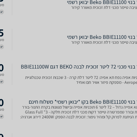
Beko BB יבואן רשמי
משל
יבה טיימר מכני דלת זכוכית מאוורר קירור
5
Beko BB יבואן רשמי
משל
יבה טיימר מכני דלת זכוכית מאוורר קירור
0
תנור בנוי מכני 72 ליטר זכוכית לבנה BEKO דגם BBIE11100W
משל
6 תוכניות אפיה נפח תא אפיה: 72 ליטר דלת קרה - 3 שכבות זכוכית טכנולוגיית
קת פיזור אוויר חם ואחיד
0
 בקו *יבואן רשמי* משלוח חינם
נפח תא אפייה גדול – 72 ליטר 6 תוכניות אפייה ובישול מגוונות בקרת התנור-בורר
משל
תוכניות ובורר טמפרטורה טיימר דקות מכני דלת זכוכית חלקה - Glass Full "3
זכוכיות הניתנת לפרוק קל ומהיר גימור: זכוכית לבנה הספק: 2400W דירוג אנרגיה:
9