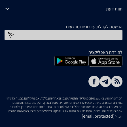
חוות דעת
הרשמה לקבלת עדכונים ומבצעים
כתובת דוא''ל
להורדת האפליקציה
המידע המופיע ב- zap מסופק על ידי החנויות עצמן ובאחריותן בלבד. אם נתקלתם בבעיה כלשהי
בנתונים המוצגים באתר, אנא שלחו אלינו הודעה ואנו נטפל בעניין. חלק מהתמונות והתכנים
המופיעים באתר זה הוכנו בעזרת מחוללי בינה מלאכותית. אם זיהיתם תמונה או תוכן כלשהו בו
אתם בעלי זכויות יוצרים, אתם רשאים לפנות אלינו ולבקש לחדול משימוש בו, באמצעות כתובת
[email protected]
המייל