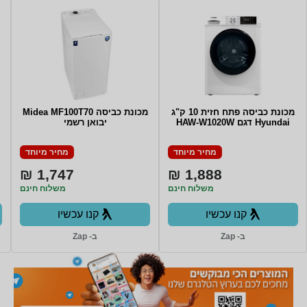
מכונת כביסה פתח חזית 10 ק"ג
מכונת כביסה Midea MF100T70
Hyundai דגם HAW-W1020W
יבואן רשמי
מחיר מיוחד
מחיר מיוחד
1,747 ₪
1,888 ₪
משלוח חינם
משלוח חינם
קנו עכשיו
קנו עכשיו
ב- Zap
ב- Zap