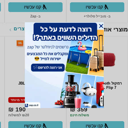
קנו עכשיו
קנו עכשיו
ב- מובייל סלולר+
ב- Zap
לכל המוצרים
מוצרי אודיו
רמקול Bluetooth אלחוטי נייד
אוזניות JBL C125BT
JBL Flip 7 - צבע אדום
מחיר מיוחד
מחיר מיוחד
190 ₪
359 ₪
משלוח חינם
₪20 למשלוח
קנו עכשיו
קנו עכשיו