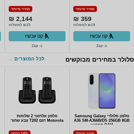
64GB Emmc 4GB 10.1"
128GB בצבע Yellow
(1280x800)
מחיר מיוחד
מחיר מיוחד
TOUCHSCREEiView Magnus
III Tablet Intel Quad Core
2,144 ₪
359 ₪
Cherry Trail Z8350 64GB
Emmc 4GB 10.1" (1280x800)
₪19 למשלוח
₪15 למשלוח
TOUCHSCREE
קנו עכשיו
קנו עכשיו
ב- Zap
ב- Zap
לכל המוצרים
סלולר במחירים מבוקשים
טלפון סלולרי Samsung Galaxy
טלפון אלחוטי 2 שלוחות
A36 SM-A366B/DS 256GB 8GB
Motorola דגם T202 צבע שחור
RAM סמסונג
מחיר מיוחד
14% הנחה