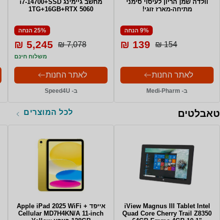
וולדה שמן הריון לעיסוי סימני
מחשב גיימינג i7-14700+SSD
מתיחה-מארז זוגי!
1TG+16GB+RTX 5060
9% הנחה
25% הנחה
5,245 ₪
139 ₪
7,078 ₪
154 ₪
משלוח חינם
לאתר החנות
לאתר החנות
ב- Medi-Pharm
ב- Speed4U
לכל המוצרים
טאבלטים
iView Magnus III Tablet Intel
אייפד Apple iPad 2025 WiFi +
Cellular MD7H4KN/A 11-inch
Quad Core Cherry Trail Z8350