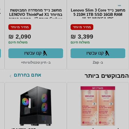
מחשב נייד Lenovo Slim 3 Core
מחשב נייד מהסדרה המבוקשת
™
5 210H 1TB SSD 16GB RAM
במיוחד LENOVO ThinkPad X1
″
15.3" WUXGA IPS
Carbon מעבד I7 - המחיר הנמוך
TOUCHSCREEN Win11 Backlit
בשוק Lenovo Carbon X1 6th
מחיר מיוחד
מחיר מיוחד
Gen i7-8550U/16GB ddr4 (no
Keyboard COSMIC BLUE 3Y
upgrade)/512GB SSD/14" Non
Warrnty
2,090 ₪
3,399 ₪
touch/WIN11Pro
משלוח חינם
משלוח חינם
קנו עכשיו
קנו עכשיו
ב- Zap
ב- חיון טכנולוגיות+
אתם בחרתם
המבוקשים ביותר