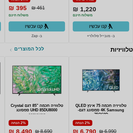
395 ₪
461 ₪
1,220 ₪
משלוח חינם
משלוח חינם
קנו עכשיו
קנו עכשיו
ב- מובייל סלולר+
ב- Zap
לכל המוצרים
טלוויזיות
טלוויזיה חכמה 75 אינץ QLED
טלווזיה חכמה "85 דגם Crystal
4K Samsung סמסונג דגם-
UHD 85DU8000 סמסונג
samsung
75Q60D
2% הנחה
2% הנחה
8,490 ₪
6,790 ₪
8,690 ₪
6,990 ₪