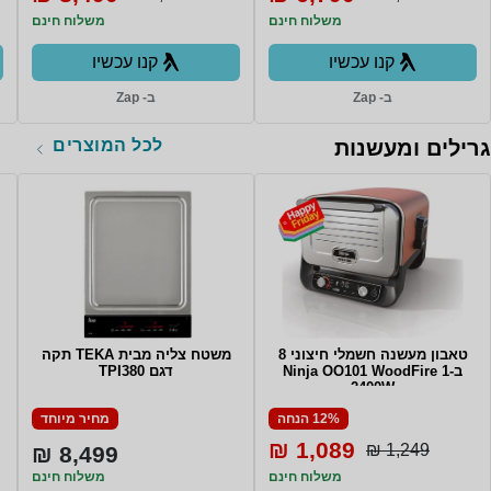
משלוח חינם
משלוח חינם
קנו עכשיו
קנו עכשיו
ב- Zap
ב- Zap
לכל המוצרים
גרילים ומעשנות
טאבון מעשנה חשמלי חיצוני 8
משטח צליה מבית TEKA תקה
ב-1 Ninja OO101 WoodFire
דגם TPI380
2400W
12% הנחה
מחיר מיוחד
1,089 ₪
1,249 ₪
8,499 ₪
משלוח חינם
משלוח חינם