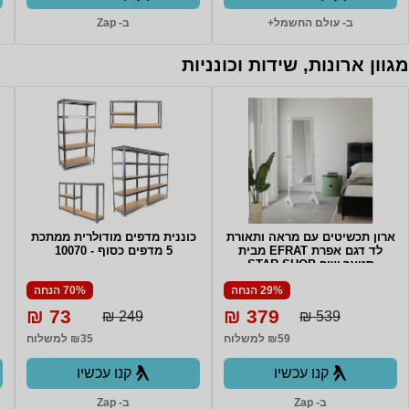
ב- עולם החשמל+
ב- Zap
מגוון ארונות, שידות וכונניות
ארון תכשיטים עם מראה ותאורת
כוננית מדפים מודולרית ממתכת
לד דגם אפרת EFRAT מבית
5 מדפים כסוף - 10070
סטאר שופ STAR SHOP
29% הנחה
70% הנחה
73 ₪
379 ₪
249 ₪
539 ₪
₪59 למשלוח
₪35 למשלוח
קנו עכשיו
קנו עכשיו
ב- Zap
ב- Zap