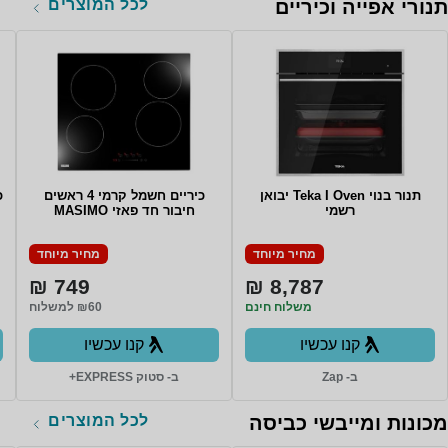
לכל המוצרים
תנורי אפייה וכיריים
תנור בנוי Teka I Oven יבואן
כיריים חשמל קרמי 4 ראשים
כ
רשמי
חיבור חד פאזי MASIMO
מחיר מיוחד
מחיר מיוחד
749 ₪
8,787 ₪
משלוח חינם
₪60 למשלוח
קנו עכשיו
קנו עכשיו
ב- Zap
ב- סטוק EXPRESS+
לכל המוצרים
מכונות ומייבשי כביסה