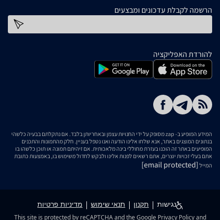
הרשמה לקבלת עדכונים ומבצעים
כתובת דוא''ל
להורדת האפליקציה
המידע המופיע ב- zap מסופק על ידי החנויות עצמן ובאחריותן בלבד. אם נתקלתם בבעיה כלשהי
בנתונים המוצגים באתר, אנא שלחו אלינו הודעה ואנו נטפל בעניין. חלק מהתמונות והתכנים
המופיעים באתר זה הוכנו בעזרת מחוללי בינה מלאכותית. אם זיהיתם תמונה או תוכן כלשהו בו
אתם בעלי זכויות יוצרים, אתם רשאים לפנות אלינו ולבקש לחדול משימוש בו, באמצעות כתובת
[email protected]
המייל
נגישות
תקנון
תנאי שימוש
מדיניות פרטיות
This site is protected by reCAPTCHA and the Google
Privacy Policy
and