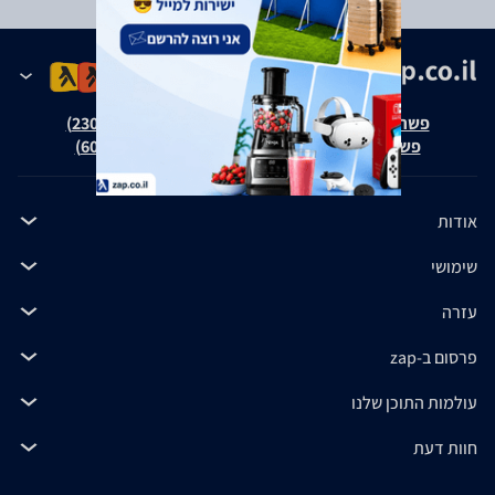
פשרה בת"צ אבנצ'יק נ' זאפ גרופ (ת"צ 23008-08-20)
פשרה בת"צ כהנים נ' זאפ גרופ (ת"צ 60371-12-19)
אודות
שימושי
עזרה
פרסום ב-zap
עולמות התוכן שלנו
חוות דעת