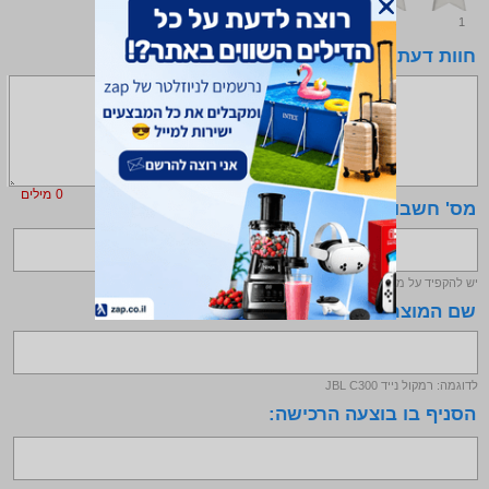
5
1
חוות דעת - המלצה שלי
*
(מינימום 15 מילים)
0
מילים
מס' חשבונית/קבלה:
*
יש להקפיד על מס' תקין לצורך אימות
קרא עוד
שם המוצר/דגם:
*
לדוגמה: רמקול נייד JBL C300
הסניף בו בוצעה הרכישה: