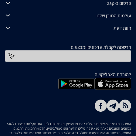
פרסום ב-zap
עולמות התוכן שלנו
חוות דעת
הרשמה לקבלת עדכונים ומבצעים
כתובת דוא''ל
להורדת האפליקציה
המידע המופיע ב- zap מסופק על ידי החנויות עצמן ובאחריותן בלבד. אם נתקלתם בבעיה כלשהי
בנתונים המוצגים באתר, אנא שלחו אלינו הודעה ואנו נטפל בעניין. חלק מהתמונות והתכנים
המופיעים באתר זה הוכנו בעזרת מחוללי בינה מלאכותית. אם זיהיתם תמונה או תוכן כלשהו בו