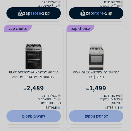
משלוח חינם
משלוח חינם
עד 7 ימי עסקים
עד 7 ימי עסקים
קנו ב-
קנו ב-
zap
store
zap
store
zap choice
zap choice
תנור משולב FSE62120DXDSL מבית
תנור משולב דו תאי 84 ליטר דגם BEKO
BEKO | בקו
KFDM62120DXDSL בקו נירוסטה
2,489
1,499
₪
₪
משלוח חינם
משלוח חינם
עד 6 ימי עסקים
עד 5 ימי עסקים
ב- סל-טק
ב- פירסט פרייס
(327)
4.5
(3758)
4.5
לפרטים נוספים
לפרטים נוספים