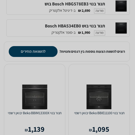
‏תנור בנוי Bosch HBG578EB3 בוש
ב-דיגיטל אלקטריק
2,690 ₪
מודעה
‏תנור בנוי בוש Bosch HBA534EB0
ב-סופר אלקטריק
1,990 ₪
מודעה
להשוואת מחירים
רוצים להשוות הצעות נוספות בין דגמים וחנויות?
תנור בנוי Beko BBIE11100 יבואן רשמי
תנור בנוי Beko BBIM13300X יבואן רשמי
1,139
1,095
₪
₪