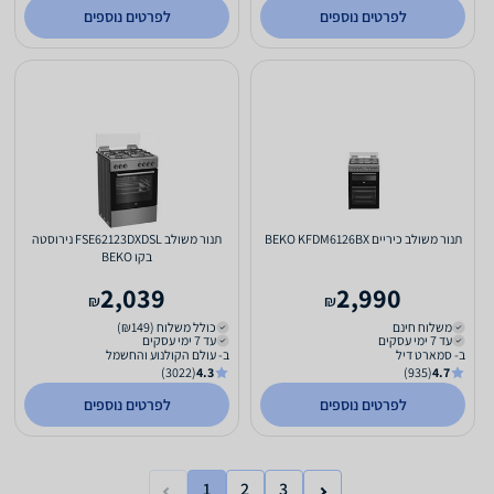
לפרטים נוספים
לפרטים נוספים
תנור משולב כיריים BEKO KFDM6126BX
תנור משולב FSE62123DXDSL נירוסטה
בקו BEKO
2,039
2,990
₪
₪
משלוח חינם
כולל משלוח (₪149)
עד 7 ימי עסקים
עד 7 ימי עסקים
ב- סמארט דיל
ב- עולם הקולנוע והחשמל
(3022)
4.3
(935)
4.7
לפרטים נוספים
לפרטים נוספים
1
2
3