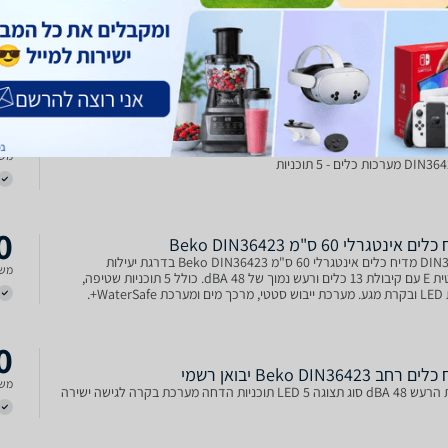
0
לים אינטגרלי מלא בקו DIN36423
מדיח כלים רחב אינטגרלי מלא דגם DIN36423 בקו Beko13 מערכות כלים 5
משל
תוכניות הדחה פעולת הדחה שקטה - 44 דציבל נורית חיווי מוקרנת על הרצפה
לאורך כל פעולת ההדחה אפשרות להדחת חצי כמות תוכנית קצרה - 30 דקות
 צריכת מים: 12.9 ליטר דירוג אנרגי
9
ים רחב אינטגראלי באקו beko דגם DIN36423
משל
כות כלים - 5 תוכניות
0
 אינטגרלי 60 ס"מ Beko DIN36423
DIN36423 מדיח כלים אינטגרלי 60 ס"מ Beko DIN36423 בדרגת יעילות
משל
אנרגטית E עם קיבולת 13 כלים ורעש נמוך של 48 dBA. כולל 5 תוכניות שטיפה,
תצוגת LED ובקרת מגע. מערכת ייבוש סטטי, מרכך מים ומערכת WaterSafe+.
1 ליטר בלבד.
0
רחב Beko DIN36423 יבואן רשמי
משל
LED  תוכניות הדחה מערכת בקרה לגישה ישירה