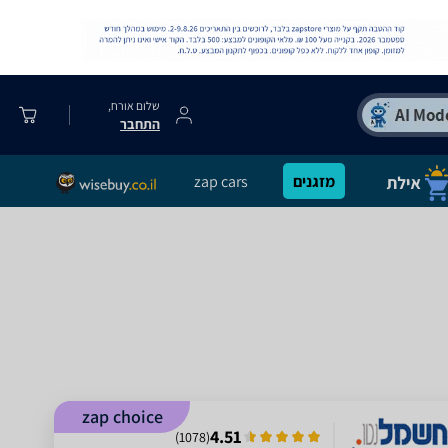
שלום אורח,
התחבר
מזגנים
zap cars
zap choice
4.51
)
1078
(