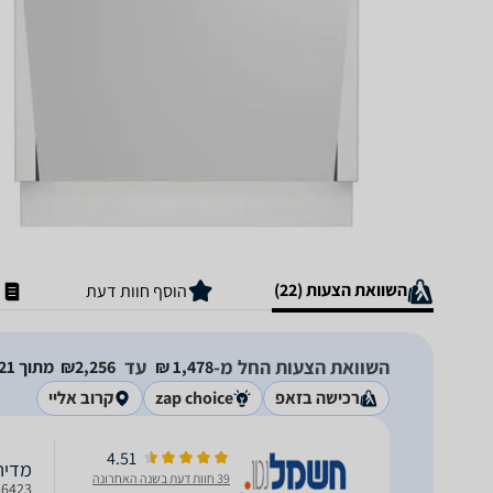
השוואת הצעות (22)
הוסף חוות דעת
השוואת הצעות החל מ-
עד
1,478‏ ₪
2,256‏₪
מתוך 21 חנויות
רכישה בזאפ
zap choice
קרוב אליי
4.51
מדיח כלים 60 ס"מ EKO
39 חוות דעת בשנה האחרונה
DIN36423 מדיח כלים 60 ס"מ