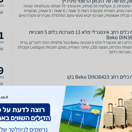
ק מורשה של היבואן הרשמי מיניליין*
מספר התוכניות: 5, אקולוגית 50 מעלות, אינטנסיבי 70 מעלות טכנולוגיות: טעינת
משל
חצי מכונה גמיש, השהיית זמן עם 3 רמות (3 שעות / 6 שעות / 9 שעות), פונקציית
טבלית אוטומטית, מערכת ייבוש סטטי עיצוב הסלסילה ואביזרים סטנדרטיים:
וונון הסלסילה הקד
1
מדיח כלים רחב אינטגרלי מלא 13 מערכות כלים 5 תוכניות
Beko DIN3
מדיח כלים רחב אינטגרלי מלא 5 תוכניות Beko בעל סלסילת הזזה לסכו''ם, נורית
משל
חיווי לפעולת ההדחה, תצוגת LED, טיימר השהייה, מעקב תוכניות LedSpot וקיבולת
9
 ‏רחב Beko DIN36423 בקו
כולל
8
ם רחב אינטגרלי מלא DIN36423 מבית BEKO | בקו
משל