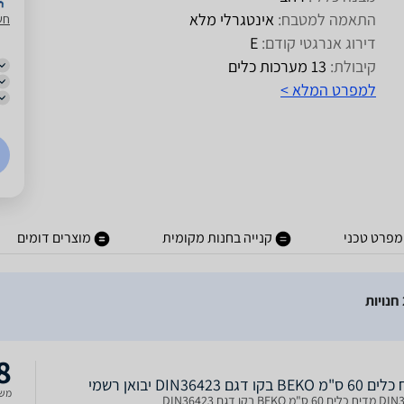
התאמה למטבח:
אינטגרלי מלא
חש
דירוג אנרגטי קודם:
E
קיבולת:
13 מערכות כלים
למפרט המלא >
מפרט טכני
קנייה בחנות מקומית
מוצרים דומים
8
B בקו דגם DIN36423 יבואן רשמי
משל
 BEKO בקו דגם DIN36423