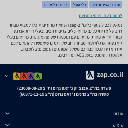
תבניות אפיה וחימום
כלי אוכל
אביזרים למטבח
לחוות דעת ופרטי החנויות
נמאס לכם לשטוף כלים? ב-zap השוואת מחירים תוכלו למצוא מבחר
רחב של מדיחי כלים: מדיחי כלים צרים ורחבים, בעלי דירוג אנרגטי
גבוה יותר או פחות, מדיחים עם תוכניות שטיפה מגוונות, מדיחים בעלי
גוף נסתר או גלוי ועוד מבחר רחב של דגמים שיאפשרו להתאים לכם
את המדיח הנכון עבורכם משלל המותגים הנפוצים: בלומברג,
אלקטרה, סימנס, בוש, AEG ועוד רבים.
פשרה בת"צ אבנצ'יק נ' זאפ גרופ (ת"צ 23008-08-20)
פשרה בת"צ כהנים נ' זאפ גרופ (ת"צ 60371-12-19)
אודות
שימושי