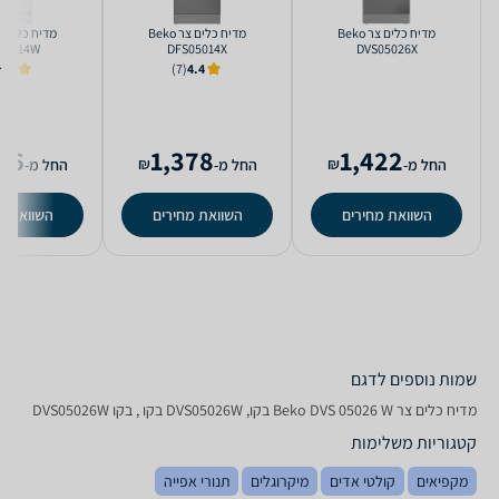
מדיח כלים ‏צר Beko
מדיח כלים ‏צר Beko
05014W
DFS05014X
DVS05026X
4.3
(7)
4.4
86
1,378
1,422
₪
₪
החל מ-
החל מ-
החל מ-
השוואת מחירים
השוואת מחירים
השוואת מ
שמות נוספים לדגם
מדיח כלים ‏צר Beko DVS 05026 W בקו, DVS05026W בקו , בקו DVS05026W
קטגוריות משלימות
מקפיאים
קולטי אדים
מיקרוגלים
תנורי אפייה