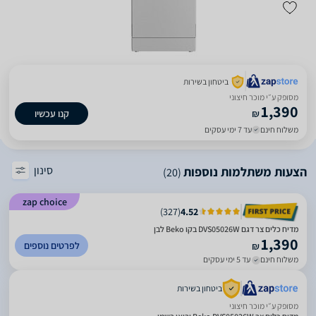
ביטחון בשירות
מסופק ע״י מוכר חיצוני
1,390
₪
קנו עכשיו
משלוח חינם
עד 7 ימי עסקים
סינון
הצעות משתלמות נוספות
(20)
zap choice
)
327
(
4.52
מדיח כלים צר דגם DVS05026W בקו Beko לבן
1,390
לפרטים נוספים
₪
משלוח חינם
עד 5 ימי עסקים
ביטחון בשירות
מסופק ע״י מוכר חיצוני