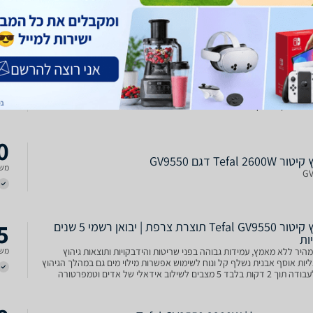
עוצמת לחץ גבוהה: לחץ קיטור של 8 באר (Bar) לחדירה עמוקה של האדים לסיבי
כולל
הבד וגיהוץ מהיר של קמטים קשים | תפוקת אדים מרשימה: קיטור רציף של עד 120
גרם לדקה ומתפרצת עוצמתית (Steam Boost) של 520 גרם לדקה לבדים עבים
וגיית Double Protection: הגנה כפ
9
5 שנות אחריות | מגהץ קיטור 8 באר Tefal Pro Express
Ultimate GV
משל
מגהץ קיטור עוצמתי מבית טפאל | מיכל מים גדול 1.9 ליטר נשלף | מוכן לעבודה תוך
0
Tefal 2600 דגם GV9550
משל
GV
5
מגהץ ‏קיטור Tefal GV9550 תוצרת צרפת | יבואן רשמי 5 שנים
ות
מהיר ללא מאמץ, עמידות גבוהה בפני שריטות והידבקויות ותוצאות גיהוץ
משל
יות אוסף אבנית נשלף קל ונוח לשימוש אפשרות מילוי מים גם במהלך הגיהוץ
מוכן לעבודה תוך 2 דקות בלבד 5 מצבים לשילוב אידאלי של אדים וטמפרטורה
ג בד כיבוי אוטומטי לבטיחות מירבית א