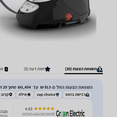
השוואת הצעות (30)
חוות דעת (5)
מפ
השוואת הצעות החל מ-
עד
913‏ ₪
1,454‏₪
מתוך 29 חנויות
רכישה בזאפ
zap choice
אילת
קרוב א
4.83
מגהץ ‏קיטור 550
89 חוות דעת בשנה האחרונה
GV9550 מק''ט 709550 נפח מיכל מים 1.9 ליטר | שימ