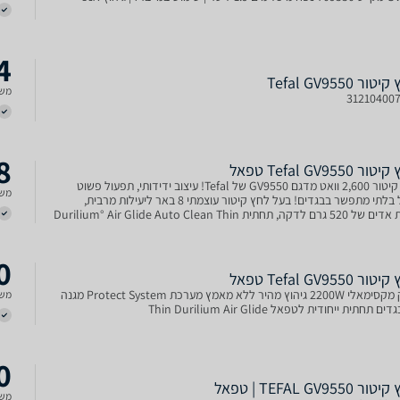
4
ר Tefal GV9550
משל
31210400
8
Tefal GV9550 טפאל
מגהץ קיטור 2,600 וואט מדגם GV9550 של Tefal! עיצוב ידידותי, תפעול פשוט
משל
וטיפול בלתי מתפשר בבגדים! בעל לחץ קיטור עוצמתי 8 באר ליעילות מרבית,
תפוקת אדים של 520 גרם לדקה, תחתית Durilium° Air Glide Auto Clean Thin
ת לגיהוץ מהיר ונקי משריטות והידבקויות, ו
0
 Tefal GV9550 טפאל
הספק מקסימאלי 2200W גיהוץ מהיר ללא מאמץ מערכת Protect System מגנה
משל
 תחתית ייחודית לטפאל Thin Durilium Air Glide
0
TEFAL GV9550 | טפאל
משל