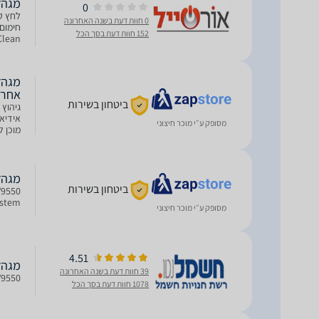
מגהץ ‏קיט
0
0 חוות דעת בשנה האחרונה
152 חוות דעת בסך הכל
והידבק
אחרי
ביטחון בשירות
גיהוץ 
אידיאל
מסופק ע״י מוכר חיצוני
לכל סו
מגהץ ‏קיטור 0
ביטחון בשירות
System מגנה על הבגדים תחתית ייחודית לטפאל ide
מסופק ע״י מוכר חיצוני
4.51
מגהץ ‏קיטור 0
39 חוות דעת בשנה האחרונה
GV9550 מגהץ קיטור TEFAL טפ
1078 חוות דעת בסך הכל