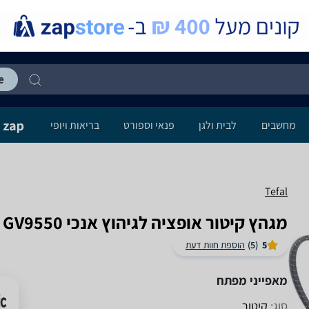
מחשבים
לבית ולגן
פנאי וספורט
בריאות ויופי
Tefal
מגהץ ‏קיטור ‏אופציה לגיהוץ אנכי Tefal GV9550 טפאל
5
(5)
הוספת חוות דעת
מאפייני מפתח
סוג:
קיטור