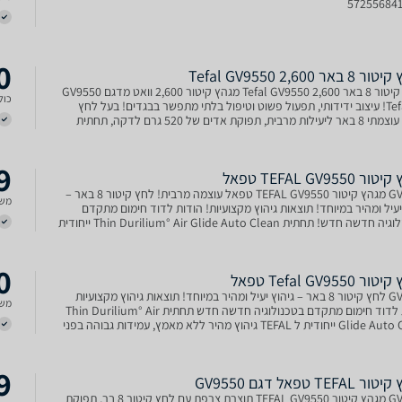
57255684
0
באר 2,600 Tefal GV9550
מגהץ קיטור 8 באר 2,600 Tefal GV9550 מגהץ קיטור 2,600 וואט מדגם GV9550
כולל
של Tefal! עיצוב ידידותי, תפעול פשוט וטיפול בלתי מתפשר בבגדים! בעל לחץ
קיטור עוצמתי 8 באר ליעילות מרבית, תפוקת אדים של 520 גרם לדקה, תחתית
Durilium° Air Glide Auto Cle ייחודית לג
9
TEFAL GV9550 טפאל
GV9550 מגהץ קיטור TEFAL GV9550 טפאל עוצמה מרבית! לחץ קיטור 8 באר –
משל
יעיל ומהיר במיוחד! תוצאות גיהוץ מקצועיות! הודות לדוד חימום מתקדם
בטכנולוגיה חדשה חדש! תחתית Thin Durilium° Air Glide Auto Clean ייחודית
 גיהוץ מהיר ללא מאמץ, עמידות גבוהה בפני
0
 Tefal GV9550 טפאל
GV9550 לחץ קיטור 8 באר – גיהוץ יעיל ומהיר במיוחד! תוצאות גיהוץ מקצועיות
משל
הודות לדוד חימום מתקדם בטכנולוגיה חדשה חדש תחתית Thin Durilium° Air
Glide Auto Clean ייחודית ל TEFAL גיהוץ מהיר ללא מאמץ, עמידות גבוהה בפני
 והידבקויות ותוצאות גיהוץ אידיאליות.
9
TEFA טפאל דגם GV9550
GV9550 מגהץ קיטור TEFAL GV9550 תוצרת צרפת עם לחץ קיטור 8 בר, תפוקת