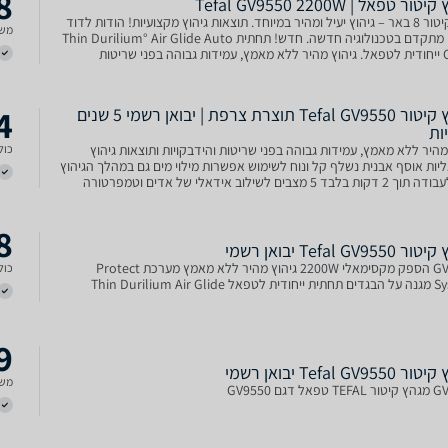
8
ור טפאל | Tefal GV9550 2200W
לחץ קיטור 8 באר – גיהוץ יעיל ומהיר במיוחד. תוצאות גיהוץ מקצועיות! הודות לדוד
משל
חימום מתקדם בטכנולוגיה חדשה. חדש! תחתית Thin Durilium° Air Glide Auto
Clean ייחודית לטפאל. גיהוץ מהיר ללא מאמץ, עמידות גבוהה בפני שריטות
ויות ותוצאות גיהוץ אידיאליות. הספק
4
מגהץ ‏קיטור Tefal GV9550 תוצרת צרפת | יבואן רשמי 5 שנים
ות
מהיר ללא מאמץ, עמידות גבוהה בפני שריטות והידבקויות ותוצאות גיהוץ
כולל
יות אוסף אבנית נשלף קל ונוח לשימוש אפשרות מילוי מים גם במהלך הגיהוץ
מוכן לעבודה תוך 2 דקות בלבד 5 מצבים לשילוב אידאלי של אדים וטמפרטורה
ג בד כיבוי אוטומטי לבטיחות מירבית א
8
Tefal GV955 יבואן רשמי
GV9550 הספק מקסימאלי 2200W גיהוץ מהיר ללא מאמץ מערכת Protect
כולל
Thin Durilium Air Gl
9
Tefal GV955 יבואן רשמי
משל
אל דגם GV9550