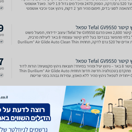
משל
אדים עד 520 גרם/דקה, הספק 2470 ומיכל מים גדול 1.9 ליטר. פאנל אוטומטי
חכם להתאמה לסוגי בדים, חימום מהיר תוך 2 דקות, גיהוץ אנכי וכיבוי אוטומטי
ות מרבית.
9
 Tefal GV9550 טפאל
מגהץ קיטור 2,600 וואט מדגם GV9550 של Tefal! עיצוב ידידותי, תפעול פשוט
משל
וטיפול בלתי מתפשר בבגדים! בעל לחץ קיטור עוצמתי 8 באר ליעילות מרבית,
תפוקת אדים של 520 גרם לדקה, תחתית Durilium° Air Glide Auto Clean Thin
ת לגיהוץ מהיר ונקי משריטות והידבקויו
7
 Tefal GV9550 טפאל
לחץ קיטור 8 באר – גיהוץ יעיל ומהיר במיוחד! תוצאות גיהוץ מקצועיות! הודות לדוד
משל
חימום מתקדם בטכנולוגיה חדשה חדש! תחתית Thin Durilium° Air Glide Auto
Clean ייחודית לטפאל גיהוץ מהיר ללא מאמץ, עמידות גבוהה בפני שריטות
ויות ותוצאות גיהוץ אידיאליות. אורך
8
מגהץ קיטור Tefal Pro Express Ultimate GV9550 יבואן רשמי
משל
 גיהוץ אולטימטיבית, עוצמה חזקה במיוחד, חימום מהיר, גיהוץ אנכי, מיכל מים
חיטוי בגדים, תוצאות מקצועיות, קל ונוח לשימוש.
2
יטור ‏אופציה לגיהוץ אנכי Tefal GV9550 טפאל