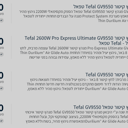
0
 Tefal GV9550 טפאל
GV9550 מגהץ ‏קיטור Tefal GV9550 טפאל הספק מקסימאלי 2200W גיהוץ מהיר
משל
ללא מאמץ מערכת Protect System מגנה על הבגדים תחתית ייחודית לטפאל
Thin Durilium Air
0
מגהץ קיטור Tefal 2600W Pro Express Ultimate GV9550
Te טפאל
Pro Express Ultimate GV9550 מגהץ קיטור Tefal 2600W עוצמה מרבית, לחץ
משל
קיטור 8 באר, גיהוץ יעיל ומהיר במיוחד! תחתית Thin Durilium° Air Glide Auto
Clean ייחודית לטפאל גיהוץ מהיר ללא מאמץ, עמידות גבוהה בפני שריטות
ויות ותוצאות גיהוץ אידיאליות אורך חיים ג
0
ר Tefal GV9550
עוצמה מרבית! לחץ קיטור 8 באר – גיהוץ יעיל ומהיר במיוחד! תוצאות גיהוץ
משל
מקצועיות! הודות לדוד חימום מתקדם בטכנולוגיה חדשה חדש! תחתית Thin
Durilium° Air Glide Auto Clean ייחודית לטפאל: גיהוץ מהיר ללא מאמץ,
 גבוהה בפני שריטות והידבקויות ותוצאות גיהוץ איד
0
יטור טפאל Tefal GV9550
אחריות שנה ע"י היבואן מגהץ ‏קיטור טפאל Tefal GV9550 מגהץ קיטור איכותי
משל
מבית Tefal בהספק מקסימאלי 2200W, בעיצוב קומפקטי וקל, ובעל תחתית
Durilium° Air Glide Auto Cleanהמאפשרת גיהוץ מהיר, בטוח וללא מאמץ
ומציע תפקות אדים של עד 520 גרם לדקה