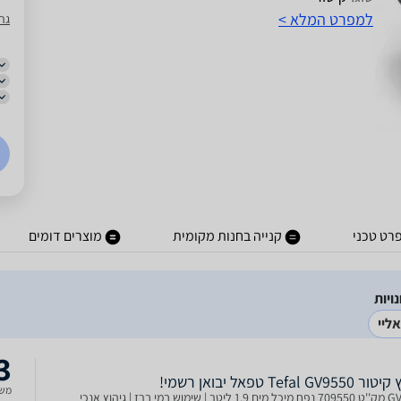
למפרט המלא >
גר
רט טכני
קנייה בחנות מקומית
מוצרים דומים
ליי
3
Tefal GV9 טפאל יבואן רשמי!
משל
וש במי ברז | גיהוץ אנכי