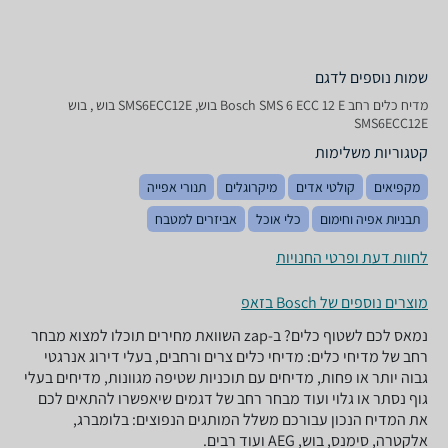
שמות נוספים לדגם
מדיח כלים ‏רחב Bosch SMS 6 ECC 12 E בוש, SMS6ECC12E בוש , בוש
SMS6ECC12E
קטגוריות משלימות
מקפיאים
קולטי אדים
מיקרוגלים
תנורי אפייה
תבניות אפיה וחימום
כלי אוכל
אביזרים למטבח
לחוות דעת ופרטי החנויות
מוצרים נוספים של Bosch בזאפ
נמאס לכם לשטוף כלים? ב-zap השוואת מחירים תוכלו למצוא מבחר
רחב של מדיחי כלים: מדיחי כלים צרים ורחבים, בעלי דירוג אנרגטי
גבוה יותר או פחות, מדיחים עם תוכניות שטיפה מגוונות, מדיחים בעלי
גוף נסתר או גלוי ועוד מבחר רחב של דגמים שיאפשרו להתאים לכם
את המדיח הנכון עבורכם משלל המותגים הנפוצים: בלומברג,
אלקטרה, סימנס, בוש, AEG ועוד רבים.