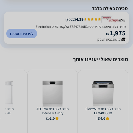
מכירה באילת בלבד
)
3022
(
4.29
מדיח כלים אינטגרלי נירוסטה EES47310IX אלקטרולוקס Electrolux
1,975
לפרטים נוספים
₪
רכישה בבית העסק
מוצרים שאולי יעניינו אותך
מדיח כלים ‏רחב Electrolux
מדיח כלים ‏רחב AEG Pro
4EVS04E
Intensiv Airdry
EEM48300IX
FEB53622ZM
(1)
1.0
(1)
4.0