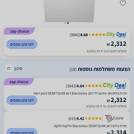
zap choice
)
3042
(
4.64
2,312
₪
לפרטים נוספים
משלוח חינם
עד 4 ימי עסקים
סינון
הצעות משתלמות נוספות
(19)
zap choice
)
3042
(
4.64
מדיח כלים חצי אינטגרלי רחב Electrolux דגם EES47310IX יבואן רשמי
2,312
לפרטים נוספים
₪
משלוח חינם
עד 4 ימי עסקים
)
615
(
4.42
מדיח כלים רחב Electrolux EES47310IX אלקטרולוקס
2,314
לפרטים נוספים
₪