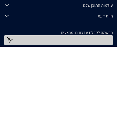
עולמות התוכן שלנו
חוות דעת
הרשמה לקבלת עדכונים ומבצעים
כתובת דוא''ל
להורדת האפליקציה
המידע המופיע ב- zap מסופק על ידי החנויות עצמן ובאחריותן בלבד. אם נתקלתם בבעיה כלשהי
בנתונים המוצגים באתר, אנא שלחו אלינו הודעה ואנו נטפל בעניין. חלק מהתמונות והתכנים
המופיעים באתר זה הוכנו בעזרת מחוללי בינה מלאכותית. אם זיהיתם תמונה או תוכן כלשהו בו
אתם בעלי זכויות יוצרים, אתם רשאים לפנות אלינו ולבקש לחדול משימוש בו, באמצעות כתובת
[email protected]
המייל