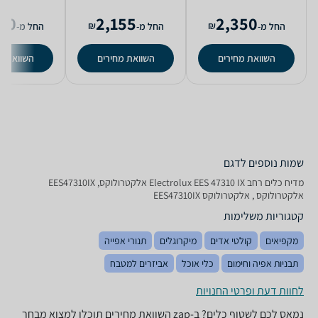
90
2,155
2,350
₪
₪
החל מ-
החל מ-
החל מ-
השוואת מחירים
השוואת מחירים
השוואת מ
שמות נוספים לדגם
מדיח כלים ‏רחב Electrolux EES 47310 IX אלקטרולוקס, EES47310IX
אלקטרולוקס , אלקטרולוקס EES47310IX
קטגוריות משלימות
מקפיאים
קולטי אדים
מיקרוגלים
תנורי אפייה
תבניות אפיה וחימום
כלי אוכל
אביזרים למטבח
לחוות דעת ופרטי החנויות
נמאס לכם לשטוף כלים? ב-zap השוואת מחירים תוכלו למצוא מבחר