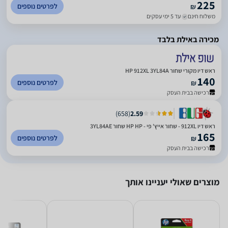
225
לפרטים נוספים
₪
משלוח חינם
עד 5 ימי עסקים
מכירה באילת בלבד
ראש דיו מקורי שחור HP 912XL 3YL84A
140
לפרטים נוספים
₪
רכישה בבית העסק
)
658
(
2.59
ראש דיו 912XL - שחור אייץ' פי - HP HP שחור 3YL84AE
165
לפרטים נוספים
₪
רכישה בבית העסק
מוצרים שאולי יעניינו אותך