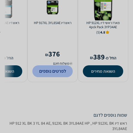
‏מארז ראשי דיו HP 912XL
‏ראש דיו HP 917XL 3YL85AE
‏ראש דיו HP 912 3YL80AE
4pck Pack 3YP34AE
(5)
4.8
376
7
₪
389
₪
החל מ-
החל מ-
משלוח חינם
לפרטים נוספים
השוואת מחירים
השוואת מ
שמות נוספים לדגם
‏ראש דיו HP 912 XL BK 3 YL 84 AE, 912XL BK 3YL84AE HP , HP 912XL BK
3YL84AE