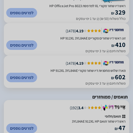
ראש דיו שחור מקורי XL למדפסת HP OfficeJet Pro 8023
329
לפרטים נוספים
₪
כולל משלוח (50 ₪)
עד 1 ימי עסקים
)
1478
(
4.19
זוג ראשי דיו שחורים מקוריים HP 912XL 3YL84AE
410
לפרטים נוספים
₪
משלוח חינם
עד 3 ימי עסקים
)
1478
(
4.19
מארז שלוש מחסניות דיו שחור מקורי HP 912XL 3YL84AE
602
לפרטים נוספים
₪
משלוח חינם
עד 3 ימי עסקים
תואמים / ממוחזרים
)
192
(
3.4
תואם/חלופי
ראש דיו שחור תואם 3YL84AE 912XL HP
47
לפרטים נוספים
₪