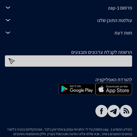
פרסום ב-zap
עולמות התוכן שלנו
חוות דעת
הרשמה לקבלת עדכונים ומבצעים
כתובת דוא''ל
להורדת האפליקציה
המידע המופיע ב- zap מסופק על ידי החנויות עצמן ובאחריותן בלבד. אם נתקלתם בבעיה כלשהי
בנתונים המוצגים באתר, אנא שלחו אלינו הודעה ואנו נטפל בעניין. חלק מהתמונות והתכנים