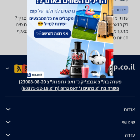
ארונות תקשורת ואביזרים
מדפסות
דיו וטונרים
שרתי מדפסות - רוצה למצוא את השרת מדפסות שאתה צריך?
רק בזאפ תמצא מאות ביקורות על שרתי מדפסות מערכת סינון
מתקדמת לפי יצרן , חיבור ועוד, השוואת מחירים ביותר מאלף
חנויות מחשבים ותוכנות ותקבל החלטה חכמה!
פשרה בת"צ אבנצ'יק נ' זאפ גרופ (ת"צ 23008-08-20)
פשרה בת"צ כהנים נ' זאפ גרופ (ת"צ 60371-12-19)
אודות
שימושי
עזרה