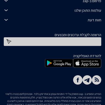
פרסום ב-zap
עולמות התוכן שלנו
חוות דעת
הרשמה לקבלת עדכונים ומבצעים
כתובת דוא''ל
להורדת האפליקציה
המידע המופיע ב- zap מסופק על ידי החנויות עצמן ובאחריותן בלבד. אם נתקלתם בבעיה כלשהי
בנתונים המוצגים באתר, אנא שלחו אלינו הודעה ואנו נטפל בעניין. חלק מהתמונות והתכנים
המופיעים באתר זה הוכנו בעזרת מחוללי בינה מלאכותית. אם זיהיתם תמונה או תוכן כלשהו בו
אתם בעלי זכויות יוצרים, אתם רשאים לפנות אלינו ולבקש לחדול משימוש בו, באמצעות כתובת