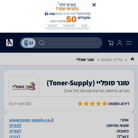
מדריך החנויות
טונר סופליי
טונרים, מדפסות ,סורקים ומגרסות (תל אביב)
סגור
דירוג החנות:
(302 חוות דעת)
אתר:
www.toner-supply.co.il
שעות פתיחה:
לצפייה
כתובת:
לצפייה
דוא"ל:
לצפייה