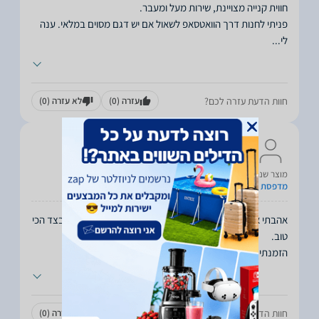
פניתי לחנות דרך הוואטסאפ לשאול אם יש דגם מסוים במלאי. ענה
לי
...
חוות הדעת עזרה לכם?
עזרה
(0)
לא עזרה
(0)
רזי
19.11.2025
מוצר שנרכש:
מדפסת קאנון 456
אהבתי את השירות, בעל הבית יודע לעשות את העבודה שלו בצד הכי
הזמנתי מדפסת דרך משלוח ותוך יומיים
...
חוות הדעת עזרה לכם?
עזרה
(0)
לא עזרה
(0)