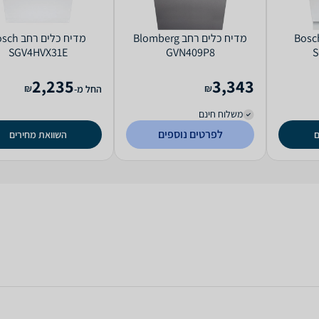
ח כלים ‏רחב Bosch
מדיח כלים ‏רחב Blomberg
מדיח כלים ‏רח
SGV4HVX31E
GVN409P8
S
2,235
3,343
₪
₪
החל מ-
משלוח חינם
לפרטים נוספים
ם
השוואת מחירים