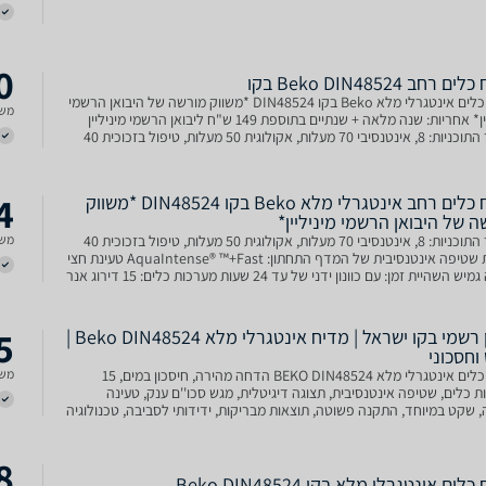
0
 ‏רחב Beko DIN48524 בקו
מדיח כלים אינטגרלי מלא Beko בקו DIN48524 *משווק מורשה של היבואן הרשמי
משל
מיניליין* אחריות: שנה מלאה + שנתיים בתוספת 149 ש"ח ליבואן הרשמי מיניליין
מספר התוכניות: 8, אינטנסיבי 70 מעלות, אקולוגית 50 מעלות, טיפול בזכוכית 40
 שטיפה אינטנסיבית של המדף התחתון
4
מדיח כלים רחב אינטגרלי מלא Beko בקו DIN48524 *משווק
 של היבואן הרשמי מיניליין*
מספר התוכניות: 8, אינטנסיבי 70 מעלות, אקולוגית 50 מעלות, טיפול בזכוכית 40
משל
מעלות שטיפה אינטנסיבית של המדף התחתון: AquaIntense® ™+Fast טעינת חצי
 השהיית זמן: עם כוונון ידני של עד 24 שעות מערכות כלים: 15 דירוג אנר
5
יבואן רשמי בקו ישראל | מדיח אינטגרלי מלא Beko DIN48524 |
וחסכוני
מדיח כלים אינטגרלי מלא BEKO DIN48524 הדחה מהירה, חיסכון במים, 15
משל
 כלים, שטיפה אינטנסיבית, תצוגה דיגיטלית, מגש סכו''ם ענק, טעינה
 שקט במיוחד, התקנה פשוטה, תוצאות מבריקות, ידידותי לסביבה, טכנולוגיה
ת, לגימור מושלם, קנייה משתלמת.
8
לים אינטגרלי מלא בקו Beko DIN48524