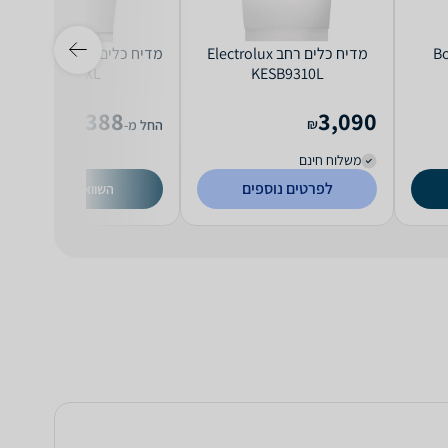
ב Bosch
מדיח כלים ‏רחב Electrolux
מדיח כלים ‏רחב  G 7065
SCVI XXL
KESB9310L
7,388
3,090
₪
₪
החל מ-
משלוח חינם
לפרטים נוספים
השוואת מחירים