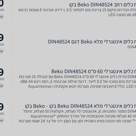
0
 ‏רחב Beko DIN48524 בקו
גודל מלא הגדרות מיקום 15 צריכת מים למחזור 9.5 L דירוג אנרגטי E עוצמת הרעש
משל
9
ים אינטגרלי מלא Beko דגם DIN48524
משל
DIN
9
 אינטגרלי 60 ס"מ Beko DIN48524
DIN48524 מדיח כלים אינטגרלי 60 ס"מ Beko DIN48524 עם קיבולת 15 מערכות
משל
כלים וצריכת מים נמוכה של 9.5 ליטר. דרגת יעילות אנרגטית E, רמת רעש 44 dBA
ותצוגת LED. כולל 8 תוכניות שטיפה, מערכת ייבוש אקטיבית ו-AquaIntense
ה אינטנסיבית.
9
 אינטגרלי מלא Beko DIN48524 בקו - Beko בקו
DIN48524 מספר התוכניות: 8, אינטנסיבי 70 מעלות, אקולוגית 50 מעלות, טיפול
משל
בזכוכית 40 מעלות שטיפה אינטנסיבית של המדף התחתון: AquaIntense®
™+Fast טעינת חצי מכונה גמיש השהיית זמן: עם כוונון ידני של עד 24 שעות מערכות
0.