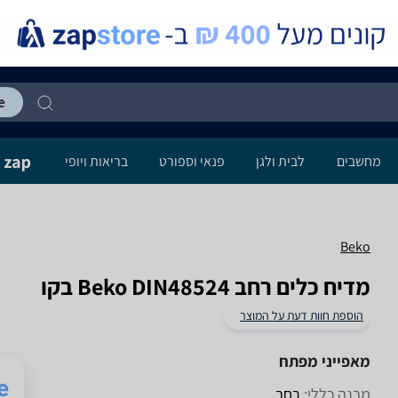
מחשבים
לבית ולגן
פנאי וספורט
בריאות ויופי
Beko
מדיח כלים ‏רחב Beko DIN48524 בקו
הוספת חוות דעת על המוצר
מאפייני מפתח
מבנה כללי:
רחב