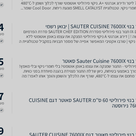
של 77 ליטר ודירוג אנרגטי +A. ניקוי פירוליטי אוטומטי שורף לכלוך ושומן ל-480°C
 טכנולוגיית SMELL CATALYST מונעת ריחות. Cool Door שומר...
4
SAUTER CUI | יבואן רשמי
16264-IX תנור בנוי פירוליטי מסדרת SAUTER CHEF EDITION סדרת הפרמיום
משל
החדשה ! | דירוג אנרגטי A ניקוי פירוליטי המנקה את עצמו באופן אוטומטי ללא
ניקוי | טורבו אקטיבי המאפשר אפייה של מספר תבניות במקביל טכנולוגיית ה
S הייחודית אשר מונעת ריחות
5
Sauter Cuisin סאוטר
פירוליטי - התנור שמנקה את עצמו באופן אוטומטי! בלי חומרי ניקוי ובלי מאמץ!
משל
רך באמצעי בטיחות, כיוון שדלת התנור מצוידת בהגנה מיוחדת בפני כוויות.
התנור מחמם את עצמו ל-480°C, שורף את הלכלוך והשומן והופך אותו לאפר! מה
 הוא רק לאסוף את האפר מהתנ
7
תנור בנוי פירוליטי 60 ס''מ SAUTER סאוטר דגם CUISINE
משל
רוסטה
9
תנור בנוי פירוליטי סאוטר דגם SAUTER CUISINE 7600IX