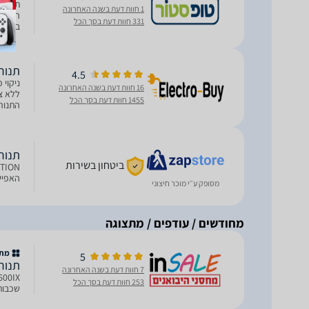
1 חוות דעת בשנה האחרונה
התנור 
331 חוות דעת בסך הכל
באמצעי
מחמם את עצמו 
תנור בנוי פירו
4.5
ניקוי 
16 חוות דעת בשנה האחרונה
ללא צו
1455 חוות דעת בסך הכל
שנשאר
‏תנור בנוי isine 7600IX
ביטחון בשירות
האפייה ענק 77 ליטר מנקה את ע
מסופק ע״י מוכר חיצוני
מחודשים / עודפים / מתצוגה
מתצ
5
‏תנור בנוי ine 7600IX
7 חוות דעת בשנה האחרונה
253 חוות דעת בסך הכל
שכבות 