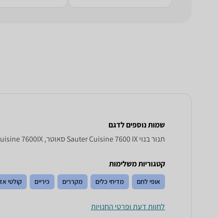
שמות נוספים לדגם
‏תנור בנוי Sauter Cuisine 7600 IX סאוטר, Cuisine 7600IX סאוטר , סאוטר Cuisine 7600IX
קטגוריות משלימות
אופי לחם
מדיחי כלים
מקררים
כיריים
קולטי אד
לחוות דעת ופרטי החנויות