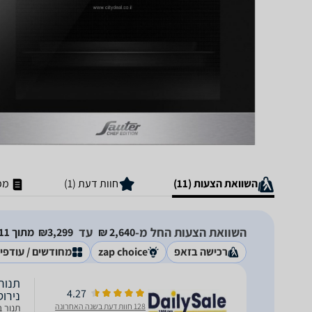
השוואת הצעות (11)
חוות דעת (1)
מפ
השוואת הצעות החל מ-
עד
2,640‏ ₪
3,299‏₪
מתוך 11 חנויות
רכישה בזאפ
zap choice
מחודשים / עודפי
4.27
נירו
128 חוות דעת בשנה האחרונה