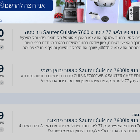
תנור בנוי פירוליטי CUISINE-7600IX - Sauter Chef Edition ניקוי פירוליטי -
משל
שמנקה את עצמו באופן אוטומטי! בלי חומרי ניקוי ובלי מאמץ! ללא צורך
 בטיחות, כיוון שדלת התנור מצוידת בהגנה מיוחדת בפני כוויות. התנור
ל-480°C, שורף את הלכלוך וה
0
ליטי 77 ליטר Sauter Cuisine 7600ix נירוסטה
פירוליטי - התנור שמנקה את עצמו באופן אוטומטי! בלי חומרי ניקוי ובלי מאמץ!
משל
רך באמצעי בטיחות, כיוון שדלת התנור מצוידת בהגנה מיוחדת בפני כוויות.
התנור מחמם את עצמו ל-480°C, שורף את הלכלוך והשומן והופך אותו לאפר! מה
 הוא רק לאסוף את האפר מהתנ
9
Sauter Cu סאוטר יבואן רשמי
CUISINE7600WBIX SAUTER CHEF EDITION סדרת הפרמיום החדשה נפח תא
משל
צמו באופן אוטומטי דירוג אנרגטי +A
9
וגה
Sauter Cuis סאוטר מתצוגה
משל
7600IX נפח תא האפייה ענק 77 ליטר תנור פירוליטי דירוג אנרגטי +A דלת בעלת 4
זכוכית שנה אחריות ע''י אלקטרה היבואן הרשמי בישראל!