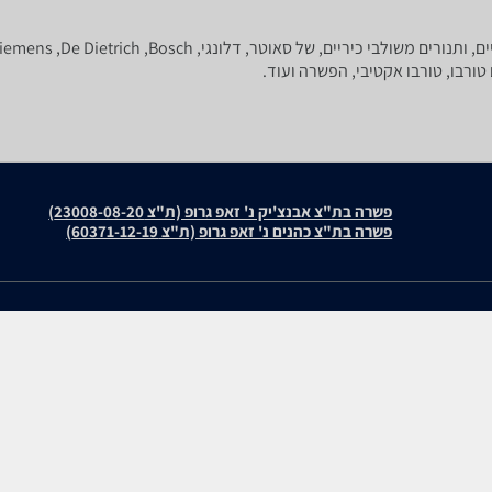
פשרה בת"צ אבנצ'יק נ' זאפ גרופ (ת"צ 23008-08-20)
פשרה בת"צ כהנים נ' זאפ גרופ (ת"צ 60371-12-19)
עולמות התוכן שלנו
חוות דעת
תיירות
Bosch HBG578ES3
סופרמרקטים
Bosch HBG7341B1/W1
מוצרים מבוקשים
Electrolux LKK620200X
Electrolux EOH6426K
zap cars
Midea 65DME30004
WiseBuy