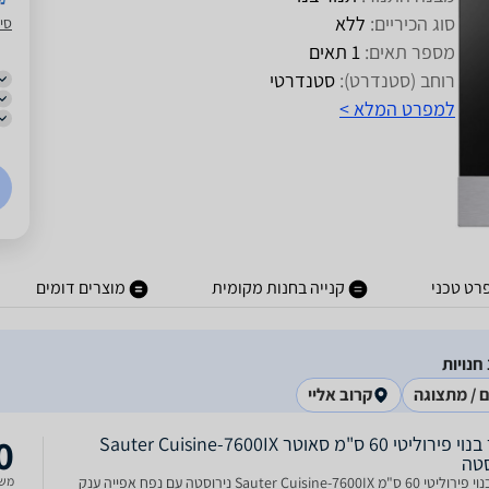
סוג הכיריים:
ללא
סיט
מספר תאים:
1 תאים
רוחב (סטנדרט):
סטנדרטי
למפרט המלא >
רט טכני
קנייה בחנות מקומית
מוצרים דומים
ם / מתצוגה
קרוב אליי
0
תנור בנוי פירוליטי 60 ס"מ סאוטר Sauter Cuisine-7600IX
סטה
תנור בנוי פירוליטי 60 ס"מ Sauter Cuisine-7600IX נירוסטה עם נפח אפייה ענק
משל