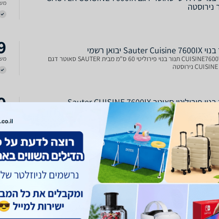
משל
 נירוסטה
9
Sauter Cuis יבואן רשמי
CUISINE7600WBIX תנור בנוי פירוליטי 60 ס"מ מבית SAUTER סאוטר דגם
משל
CUIS נירוסטה
9
 פירוליטי סאוטר Sauter CUISINE 7600IX
אחריות שנה ע"י היבואן הרישמי אלקטרהתנור בנוי פירוליטי סאוטר Sauter
משל
CUISINE 7600IX12 תכניות אפיהדלת בעלת 4 שכבות זכוכיתדלת פנימית בעלת
זכוכית חלק ללא ברגים, המאפשר ניקוי קלמערכת אוורור היקפית, לשמירה
ונות המטבחלחצנים דיגיטליים בעלי משטח מגע
0
Sauter Cuisine סאוטר
משל
7 ליטר טווח טמפרטורות: בין 50-280°C ניקוי פירוליטי
0
ירוליטי Sauter CUISINE 7600IX סאוטר