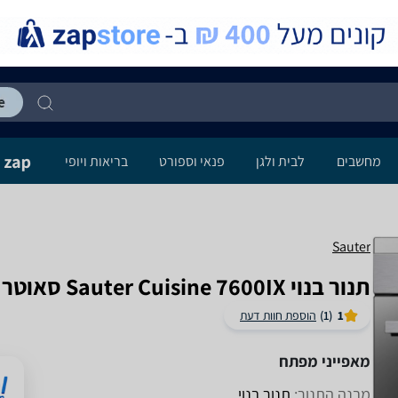
מחשבים
לבית ולגן
פנאי וספורט
בריאות ויופי
Sauter
‏תנור בנוי Sauter Cuisine 7600IX סאוטר
1
(1)
הוספת חוות דעת
מאפייני מפתח
מבנה התנור:
תנור בנוי