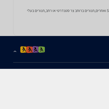
מחפשים תנור? כאן תוכלו למצוא מגוון רחב של תנורים בנויים, ותנורים משולבי כיריים, של סאוטר, דלונגי, Siemens ,De Dietrich ,Bosch ואחרים,תנורים ברוחב צר סטנדרטי או רחב,תנורים בעלי
הרשמה לקבלת עדכונים ומבצעים
כתובת דוא''ל
להורדת האפליקציה