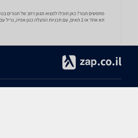
תא אחד או 2 תאים, עם תכניות הפעלה כגון אפיה, גריל עם טורבו, טורבו אקטיבי, הפשרה ועוד.
אודות
עזרה
אודות zap.co.il
הקנייה ב-zap
תנאי שימוש
ביטולים והחזרות
מרכז מידע ותמיכה
שימושי
פרסום ב-zap