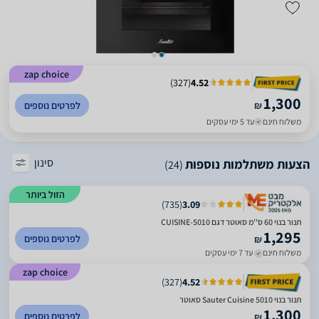
zap choice
)
327
(
4.52
1,300
₪
לפרטים נוספים
משלוח חינם
עד 5 ימי עסקים
סינון
הצעות משתלמות נוספות
(24)
הזול ביותר
)
735
(
3.09
תנור בנוי 60 ס''מ סאוטר דגם CUISINE-5010
1,295
לפרטים נוספים
₪
משלוח חינם
עד 7 ימי עסקים
zap choice
)
327
(
4.52
‏תנור בנוי Sauter Cuisine 5010 סאוטר
1,300
לפרטים נוספים
₪