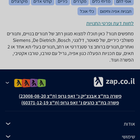
אופי לחם
מדיחי כלים
מקררים
כיריים
קולטי אדים
מיקרוגלים
תבניות אפיה וחימום
כלי אוכל
לחוות דעת ופרטי החנויות
מחפשים תנור? כאן תוכלו למצוא מגוון רחב של תנורים בנויים, ותנורים
משולבי כיריים, של סאוטר, דלונגי, Siemens ,De Dietrich ,Bosch
ואחרים,תנורים ברוחב צר סטנדרטי או רחב,תנורים בעלי תא אחד או 2
תאים, עם תכניות הפעלה כגון אפיה, גריל עם טורבו, טורבו אקטיבי,
הפשרה ועוד.
פשרה בת"צ אבנצ'יק נ' זאפ גרופ (ת"צ 23008-08-20)
פשרה בת"צ כהנים נ' זאפ גרופ (ת"צ 60371-12-19)
אודות
שימושי