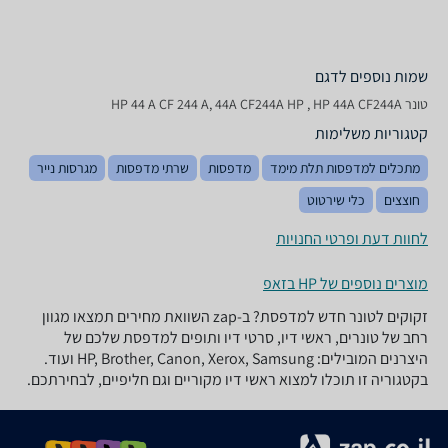
שמות נוספים לדגם
‏טונר HP 44 A CF 244 A, 44A CF244A HP , HP 44A CF244A
קטגוריות משלימות
מתכלים למדפסות תלת מימד
מדפסות
שרתי מדפסות
מגרסות נייר
חוצצים
כלי שירטוט
לחוות דעת ופרטי החנויות
מוצרים נוספים של HP בזאפ
זקוקים לטונר חדש למדפסת? ב-zap השוואת מחירים תמצאו מגוון
רחב של טונרים, ראשי דיו, סרטי דיו ותופים למדפסת שלכם של
היצרנים המובילים: HP, Brother, Canon, Xerox, Samsung ועוד.
בקטגוריה זו תוכלו למצוא ראשי דיו מקוריים וגם חליפיים, לבחירתכם.