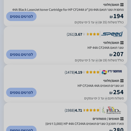
תואם/חלופי
מחסנית טונר תואם 44A מק"ט 44A Black LaserJet toner Cartridge for HP CF244A
194
לפרטים נוספים
₪
כולל משלוח (35 ₪)
עד 5 ימי עסקים
)
261
(
3.67
תואם/חלופי
‏טונר תואם HP 44A CF244A
207
לפרטים נוספים
₪
כולל משלוח (19 ₪)
עד 5 ימי עסקים
)
1478
(
4.19
תואם/חלופי
זוג טונרים תואמים HP CF244A 44A
254
לפרטים נוספים
₪
משלוח חינם
עד 3 ימי עסקים
)
1988
(
4.71
תואמים / ממוחזרים
מארז חסכון 3 טונרים תואמים HP 44A CF244A (3,000 דפים)
280
לפרטים נוספים
₪