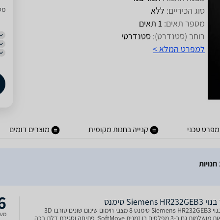
סוג הכיריים:
ללא
מסו
מספר תאים:
1 תאים
רוחב (סטנדרט):
סטנדרטי
למפרט המלא >
מפרט טכני
קנייה בחנות מקומית
מוצרים דומים
6
Siemens HR23 סימנס
תנור בנוי Siemens HR232GEB3 סימנס 8 מצבי חימום שינום שונים טורבו 3D
משל
לתוצאות מושלמות גם ב-3 מפלסים בו זמנית SoftMove: פתיחה וסגירת דלת רכה