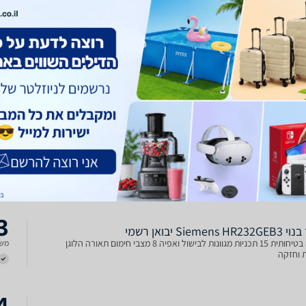
8 מצבי חימום + 15 תכניות cookControl למגוון רחב ובישול מדוייק תא אפיה גדול
משל
במיוחד בנפח 71 ליטר פונקציית בישול באידוי addedStean softMove - דלת עם
יקה שקטה תצוגת LED עם לחצני Touch
0
Siemens HR23 סימנס
‏תנור בנוי Siemens HR232GEB3 סימנס 8 מצבי חימום שינום שונים 15 תכניות
משל
cookControl מגוונות לבישול ואפיה בצורה מדוייקת ותוצאות מושלמות טורבו 3D
לתוצאות מושלמות גם ב-3 מפלסים בו זמנית SoftMove: פתיחה וסגירת דלת רכה
FastP: פונקציית ח
3
Siemens H יבואן רשמי
נעילה בטיחותית 15 תכניות מגוונות לבישול ואפיה 8 מצבי חימום תאורה הלוגן
משל
 וחזקה
3
Siemens H יבואן רשמי
נעילה בטיחותית 15 תכניות מגוונות לבישול ואפיה 8 מצבי חימום תאורה הלוגן
משל
 וחזקה
4