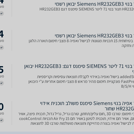
Siemens H יבואן רשמי
משל
יטר SIEMENS סימנס דגם HR232GEB3
4
Siemens H יבואן רשמי
נעילה בטיחותית 15 תכניות מגוונות לבישול ואפיה 8 מצבי חימום תאורה הלוגן
משל
 וחזקה
5
תנור בנוי 71 ליטר SIEMENS סימנס דגם: HR232GEB3 יבואן
addedSteam בישול ואפיה באידוי לקבלת תוצאות עסיסיות וקריספיות
משל
FastPreheat פונקציית חימום מהיר מראש 8 מצבי חימום אחריות ע''י היבואן
B/
0
תנור אפיה בנוי Siemens סימנס משולב תוכנית אידוי
HR23 שחור
8 מצבי חימום: טורבו 3D ,חום עליון/תחתון, טורבו גריל, גריל גדול, תכנית פיצה, אוויר
משל
עדין חם, אוויר חם אידוי, תוכנית לטיגון באוויר חם Air Fry 15 תכניות cookControl
מגוונות לבישול ואפיה בצורה מדוייקת ותוצאות מושלמות טורבו 3D לתוצאות
ת גם ב-3