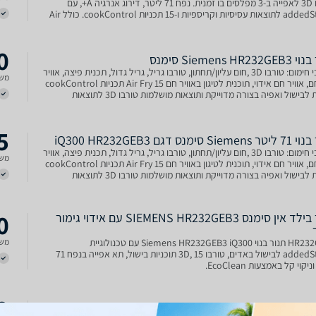
וטורבו 3D לאפייה ב-3 מפלסים בו זמנית. נפח 71 ליטר, דירוג אנרגיה A+, עם
addedSteam לתוצאות עסיסיות וקריספיות ו-15 תכניות cookControl. כולל Air
Fry, Fas, דלת ...
0
Siemens HR23 סימנס
8 מצבי חימום: טורבו 3D ,חום עליון/תחתון, טורבו גריל, גריל גדול, תכנית פיצה, אוויר
משל
עדין חם, אוויר חם אידוי, תוכנית לטיגון באוויר חם Air Fry 15 תכניות cookControl
מגוונות לבישול ואפיה בצורה מדוייקת ותוצאות מושלמות טורבו 3D לתוצאות
גם ב-3 מפלסי
5
S סימנס דגם iQ300 HR232GEB3
8 מצבי חימום: טורבו 3D ,חום עליון/תחתון, טורבו גריל, גריל גדול, תכנית פיצה, אוויר
משל
עדין חם, אוויר חם אידוי, תוכנית לטיגון באוויר חם Air Fry 15 תכניות cookControl
מגוונות לבישול ואפיה בצורה מדוייקת ותוצאות מושלמות טורבו 3D לתוצאות
גם ב-3 מפלס
0
תנור בילד אין סימנס SIEMENS HR232GEB3 עם אידוי גימור
HR232GEB3 תנור בנוי Siemens HR232GEB3 iQ300 עם טכנולוגיית
משל
addedSteam לבישול באדים, טורבו 3D, 15 תוכניות בישול, תא אפייה בנפח 71
יקוי קל באמצעות EcoClean.
2
Siemens HR232GEB שחור | ספרד