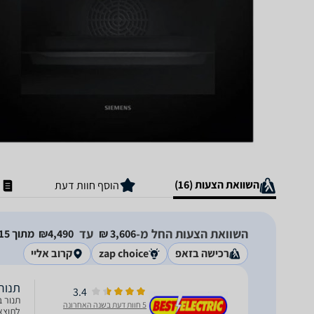
השוואת הצעות (16)
הוסף חוות דעת
השוואת הצעות החל מ-
עד
3,606‏ ₪
4,490‏₪
מתוך 15 חנויות
רכישה בזאפ
zap choice
קרוב אליי
‏תנור בנוי 2GEB3
3.4
5 חוות דעת בשנה האחרונה