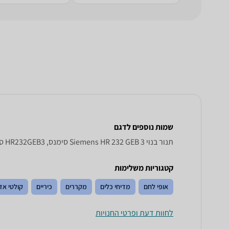
שמות נוספים לדגם
‏תנור בנוי Siemens HR 232 GEB 3 סימנס, HR232GEB3 סימנס , סימנס HR232GEB3
קטגוריות משלימות
אופי לחם
מדיחי כלים
מקררים
כיריים
קולטי אד
לחוות דעת ופרטי החנויות