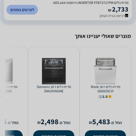
מדיח כלים INVERTER FFB73727PM נירוסטה אאג AEG
2,733
לפרטים נוספים
₪
רכישה בבית העסק
מוצרים שאולי יעניינו אותך
מדיח כלים ‏רחב Miele
מדיח כלים ‏רחב Siemens
4HKI06E
SN63HX60AE
G6660SCVI
(1)
1.0
95
2,498
5,483
₪
₪
החל מ-
החל מ-
החל מ-