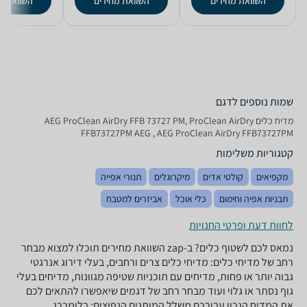
השוואת מחירים
השוואת מחירים
השוואת מ
שמות נוספים לדגם
מדיח כלים AEG ProClean AirDry FFB 73727 PM, ProClean AirDry
FFB73727PM AEG , AEG ProClean AirDry FFB73727PM
קטגוריות משלימות
מקפיאים
קולטי אדים
מיקרוגלים
תנורי אפייה
תבניות אפיה וחימום
כלי אוכל
אביזרים למטבח
לחוות דעת ופרטי החנויות
נמאס לכם לשטוף כלים? ב-zap השוואת מחירים תוכלו למצוא מבחר
רחב של מדיחי כלים: מדיחי כלים צרים ורחבים, בעלי דירוג אנרגטי
גבוה יותר או פחות, מדיחים עם תוכניות שטיפה מגוונות, מדיחים בעלי
גוף נסתר או גלוי ועוד מבחר רחב של דגמים שיאפשרו להתאים לכם
את המדיח הנכון עבורכם משלל המותגים הנפוצים: בלומברג,