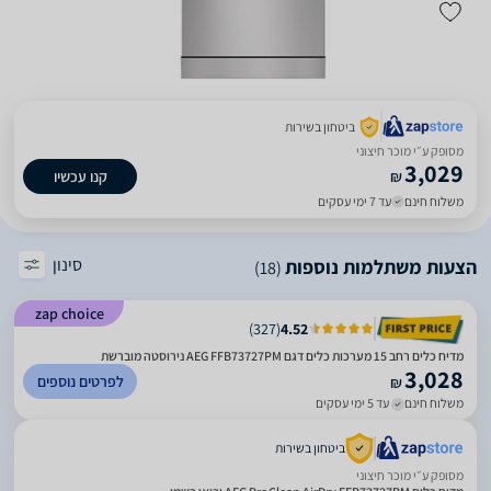
ביטחון בשירות
מסופק ע״י מוכר חיצוני
3,029
₪
קנו עכשיו
משלוח חינם
עד 7 ימי עסקים
סינון
הצעות משתלמות נוספות
(18)
zap choice
)
327
(
4.52
מדיח כלים רחב 15 מערכות כלים דגם AEG FFB73727PM נירוסטה מוברשת
3,028
לפרטים נוספים
₪
משלוח חינם
עד 5 ימי עסקים
ביטחון בשירות
מסופק ע״י מוכר חיצוני