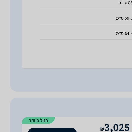
 ס"מ
59. ס"מ
64. ס"מ
הזול ביותר
3,025
₪