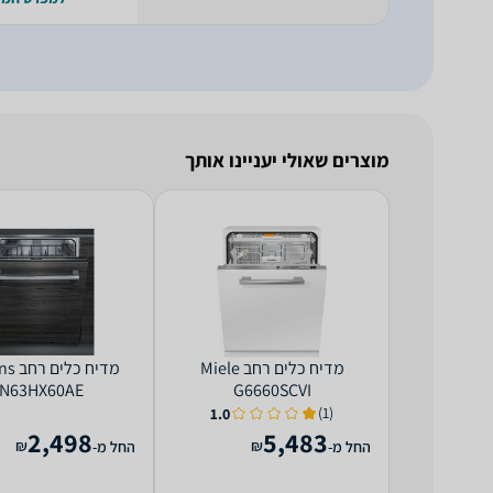
מוצרים שאולי יעניינו אותך
מדיח כלים ‏רחב Miele
מדיח כ
N63HX60AE
G6660SCVI
(1)
1.0
2,498
5,483
₪
₪
החל מ-
החל מ-