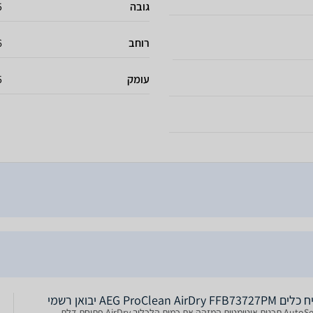
גובה
85
רוחב
6
עומק
5
AEG ProClean AirDry FFB73 יבואן רשמי
AutoSense תכנית אוטומטית המזהה את כמות הלכלוך AirDry פתיחת דלת