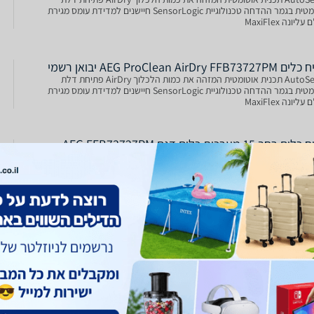
אוטומטית בגמר ההדחה טכנולוגיית SensorLogic חיישנים למדידת עומס מגירת
עליונה MaxiFlex
AEG ProClean AirDry FFB73 יבואן רשמי
AutoSense תכנית אוטומטית המזהה את כמות הלכלוך AirDry פתיחת דלת
אוטומטית בגמר ההדחה טכנולוגיית SensorLogic חיישנים למדידת עומס מגירת
עליונה MaxiFlex
מדיח כלים רחב 15 מערכות כלים דגם AEG FFB73727PM
וסטה מוברשת
תא הדחה ProClean ™ XXL עם זרוע FlexiSpray כפול טכנולוגיית AirDry פתיחת
אוטומטית בגמר ההדחה לייבוש מושלם וחיסכון באנרגיה מגירת סכו"ם עליונה
MaxiFlex תצוגה LCD עם טיימר הפעלה מאוחרת בין 1-24 שעות הטענה ל- 15
ות כלים ותאורה פנימית
AEG ProClean AirDry FFB73 יבואן רשמי
ח כלים רחב AEG אאג דגם FFB73727PM