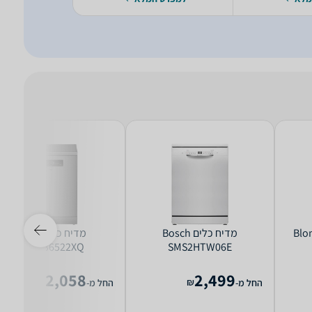
 Blomberg
מדיח כלים Bosch
מדיח כלים Beko
BDFN36522XQ
SMS2HTW06E
2,058
2,499
₪
₪
החל מ-
החל מ-