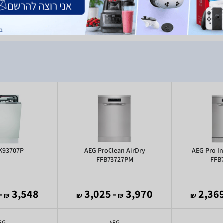
K93707P
AEG ProClean AirDry
AEG Pro In
FFB73727PM
FFB
,349
3,548
- 3,025
3,970
₪
₪
₪
₪
EG
AEG