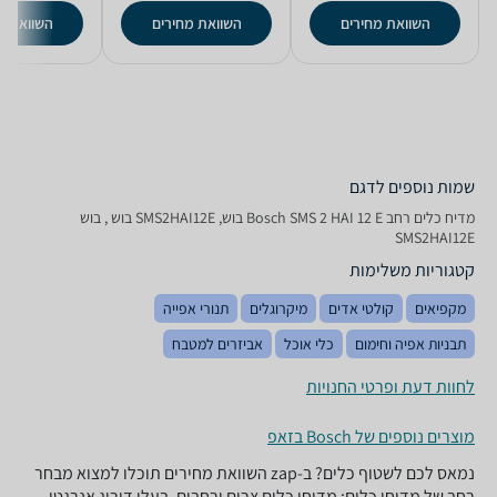
השוואת מחירים
השוואת מחירים
השוואת מ
שמות נוספים לדגם
מדיח כלים ‏רחב Bosch SMS 2 HAI 12 E בוש, SMS2HAI12E בוש , בוש
SMS2HAI12E
קטגוריות משלימות
מקפיאים
קולטי אדים
מיקרוגלים
תנורי אפייה
תבניות אפיה וחימום
כלי אוכל
אביזרים למטבח
לחוות דעת ופרטי החנויות
מוצרים נוספים של Bosch בזאפ
נמאס לכם לשטוף כלים? ב-zap השוואת מחירים תוכלו למצוא מבחר
רחב של מדיחי כלים: מדיחי כלים צרים ורחבים, בעלי דירוג אנרגטי