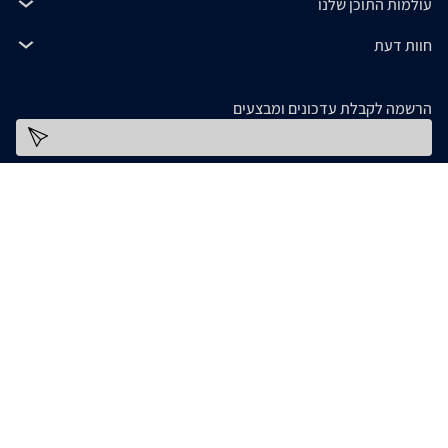
עולמות התוכן שלנו
חוות דעת
הרשמה לקבלת עדכונים ומבצעים
כתובת דוא''ל
להורדת האפליקציה
המידע המופיע ב- zap מסופק על ידי החנויות עצמן ובאחריותן בלבד. אם נתקלתם בבעיה כלשהי
בנתונים המוצגים באתר, אנא שלחו אלינו הודעה ואנו נטפל בעניין. חלק מהתמונות והתכנים
המופיעים באתר זה הוכנו בעזרת מחוללי בינה מלאכותית. אם זיהיתם תמונה או תוכן כלשהו בו
אתם בעלי זכויות יוצרים, אתם רשאים לפנות אלינו ולבקש לחדול משימוש בו, באמצעות כתובת
[email protected]
המייל