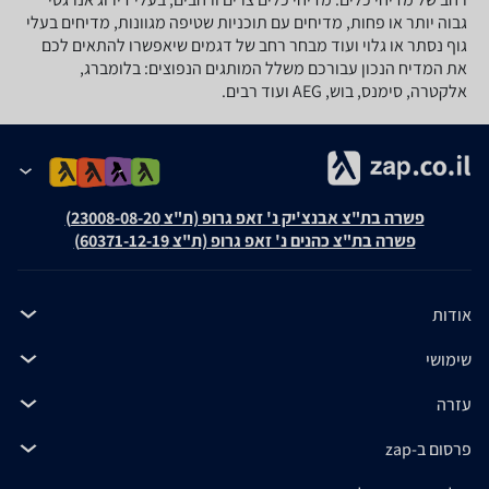
גבוה יותר או פחות, מדיחים עם תוכניות שטיפה מגוונות, מדיחים בעלי
גוף נסתר או גלוי ועוד מבחר רחב של דגמים שיאפשרו להתאים לכם
את המדיח הנכון עבורכם משלל המותגים הנפוצים: בלומברג,
אלקטרה, סימנס, בוש, AEG ועוד רבים.
פשרה בת"צ אבנצ'יק נ' זאפ גרופ (ת"צ 23008-08-20)
פשרה בת"צ כהנים נ' זאפ גרופ (ת"צ 60371-12-19)
אודות
שימושי
עזרה
פרסום ב-zap