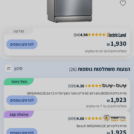
מודעה
)
64
(
4.94
1,930
₪
לפרטים נוספים
משלוח חינם
עד 14 ימי עסקים
סינון
הצעות משתלמות נוספות
(26)
הזול ביותר
)
599
(
4.38
מדיח כלים BOSCH בוש ‏רחב 60 ס"מ גימור כסוף סדרה 2 דגם SMS2HAI12E
1,923
לפרטים נוספים
₪
משלוח חינם
עד 7 ימי עסקים
zap choice
)
609
(
4.68
מדיח כלים ‏רחב Bosch SMS2HAI12E
1,925
לפרטים נוספים
₪