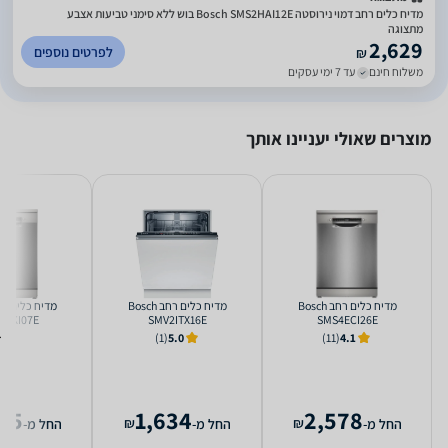
מדיח כלים רחב דמוי נירוסטה Bosch SMS2HAI12E בוש ללא סימני טביעות אצבע
מתצוגה
2,629
לפרטים נוספים
₪
משלוח חינם
עד 7 ימי עסקים
מוצרים שאולי יעניינו אותך
מדיח כלים ‏רחב Bosch
מדיח כלים ‏רחב Bosch
4HKI07E
SMV2ITX16E
SMS4ECI26E
(1)
5.0
(11)
4.1
05
1,634
2,578
₪
₪
החל מ-
החל מ-
החל מ-