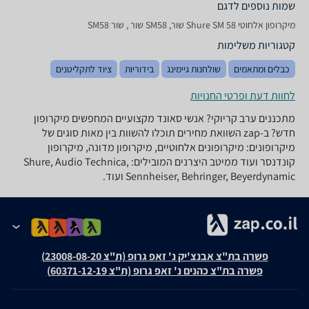
שמות נוספים לדגם
‏מיקרופון אלחוטי Shure SM 58 שור, SM58 שור , שור SM58
קטגוריות משלימות
כבלים ומתאמים
שולחנות גיימינג
בידוריות
ציוד לתקליטנים
לחוות דעת ופרטי החנויות
מתכננים ערב קריוקי? אנשי סאונד מקצועיים המחפשים מיקרופון
חדש? ב-zap השוואת מחירים תוכלו להשוות בין מאות סוגים של
מיקרופונים: מיקרופונים אלחוטיים, מיקרופון מדונה, מיקרופון
קונדנסר ועוד ממיטב היצרנים המובילים: Shure, Audio Technica,
Sennheiser, Behringer, Beyerdynamic ועוד.
פשרה בת"צ אבנצ'יק נ' זאפ גרופ (ת"צ 23008-08-20)
פשרה בת"צ כהנים נ' זאפ גרופ (ת"צ 60371-12-19)