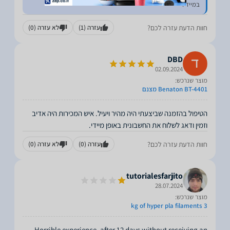
במיידי.
חוות הדעת עזרה לכם?
עזרה
(1)
לא עזרה
(0)
DBD
02.09.2024
מוצר שנרכש:
Benaton BT-4401 מצנם
הטיפול בהזמנה שביצעתי היה מהיר ויעיל. איש המכירות היה אדיב
וזמין ודאג לשלוח את החשבונית באופן מיידי.
חוות הדעת עזרה לכם?
עזרה
(0)
לא עזרה
(0)
tutorialesfarjito
28.07.2024
מוצר שנרכש:
3 kg of hyper pla filaments
Horrible experience, after 12 days without receiving an