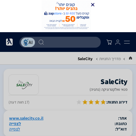
מדריך החנויות
SaleCity
SaleCity
פנאי ואלקטרוניקה (נתניה)
סגור
דירוג החנות:
(17 חוות דעת)
אתר:
www.salecity.co.il
כתובת:
לצפייה
דוא"ל:
לצפייה