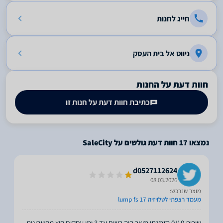
חייג לחנות
ניווט אל בית העסק
חוות דעת על החנות
כתיבת חוות דעת על חנות זו
נמצאו
17
חוות דעת גולשים על SaleCity
d0527112624
08.03.2026
מוצר שנרכש:
מעמד רצפתי לטלויזיה lump fs 17
שירות 0/10 הזמנתי מוצר היה רשום עד 3 ימי עסקים חוץ מחשבונית