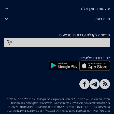
עולמות התוכן שלנו
חוות דעת
הרשמה לקבלת עדכונים ומבצעים
כתובת דוא''ל
להורדת האפליקציה
המידע המופיע ב- zap מסופק על ידי החנויות עצמן ובאחריותן בלבד. אם נתקלתם בבעיה כלשהי
בנתונים המוצגים באתר, אנא שלחו אלינו הודעה ואנו נטפל בעניין. חלק מהתמונות והתכנים
המופיעים באתר זה הוכנו בעזרת מחוללי בינה מלאכותית. אם זיהיתם תמונה או תוכן כלשהו בו
אתם בעלי זכויות יוצרים, אתם רשאים לפנות אלינו ולבקש לחדול משימוש בו, באמצעות כתובת