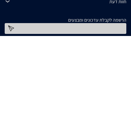
חוות דעת
הרשמה לקבלת עדכונים ומבצעים
כתובת דוא''ל
להורדת האפליקציה
המידע המופיע ב- zap מסופק על ידי החנויות עצמן ובאחריותן בלבד. אם נתקלתם בבעיה כלשהי
בנתונים המוצגים באתר, אנא שלחו אלינו הודעה ואנו נטפל בעניין. חלק מהתמונות והתכנים
המופיעים באתר זה הוכנו בעזרת מחוללי בינה מלאכותית. אם זיהיתם תמונה או תוכן כלשהו בו
אתם בעלי זכויות יוצרים, אתם רשאים לפנות אלינו ולבקש לחדול משימוש בו, באמצעות כתובת
[email protected]
המייל