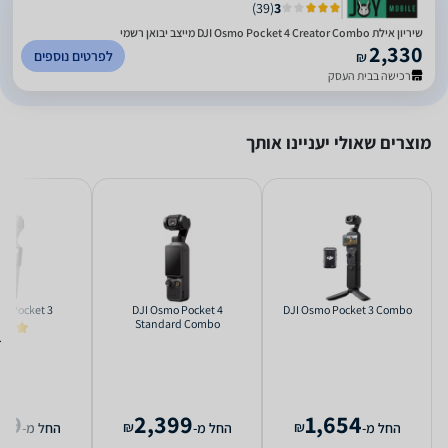
)
39
(
3
שיריון אילת DJI Osmo Pocket 4 Creator Combo מייצב יבואן רשמי
2,330
לפרטים נוספים
₪
רכישה בבית העסק
מוצרים שאולי יעניינו אותך
o Pocket 3
DJI Osmo Pocket 4
DJI Osmo Pocket 3 Combo
Standard Combo
5.0
79
2,399
1,654
₪
₪
החל מ-
החל מ-
החל מ-