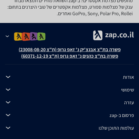
מחפשים מצלמת אקסטרים? ב-zap השוואת מחירים תמצאו מבחר
ענק של מצלמות ספורט, מצלמות אקסטרים של טובי היצרנים בתחום:
GoPro, Sony, Polar Pro, Rollei ואחרים.
פשרה בת"צ אבנצ'יק נ' זאפ גרופ (ת"צ 23008-08-20)
פשרה בת"צ כהנים נ' זאפ גרופ (ת"צ 60371-12-19)
אודות
שימושי
עזרה
פרסום ב-zap
עולמות התוכן שלנו