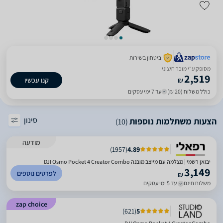
ביטחון בשירות
מסופק ע״י מוכר חיצוני
2,519
₪
קנו עכשיו
כולל משלוח (20 ₪)
עד 7 ימי עסקים
סינון
הצעות משתלמות נוספות
(10)
מודעה
)
1957
(
4.89
יבואן רשמי | מצלמה עם מייצב מובנה DJI Osmo Pocket 4 Creator Combo
3,149
לפרטים נוספים
₪
משלוח חינם
עד 5 ימי עסקים
zap choice
)
621
(
5