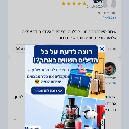
לימור
14.10.2020
מוצר שנרכש:
Fpd15ad
שירות מעולה וזריז והמון סבלנות והכי חשוב איכותי תודה ענקית
אלופים מוצר מטורף ביותר איכות גבוה
חוות הדעת עזרה לכם?
עזרה
(0)
לא עזרה
(0)
joesblogteam
08.09.2020
מוצר שנרכש:
Focusrite Scarlett Studio 3G
הזמנתי את ערכת הסטודיו של Focusrite מ"לבמה" ואני חייב לשתף
דבר ראשון,
...