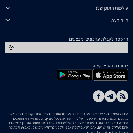
עולמות התוכן שלנו
חוות דעת
הרשמה לקבלת עדכונים ומבצעים
כתובת דוא''ל
להורדת האפליקציה
המידע המופיע ב- zap מסופק על ידי החנויות עצמן ובאחריותן בלבד. אם נתקלתם בבעיה כלשהי
בנתונים המוצגים באתר, אנא שלחו אלינו הודעה ואנו נטפל בעניין. חלק מהתמונות והתכנים
המופיעים באתר זה הוכנו בעזרת מחוללי בינה מלאכותית. אם זיהיתם תמונה או תוכן כלשהו בו
אתם בעלי זכויות יוצרים, אתם רשאים לפנות אלינו ולבקש לחדול משימוש בו, באמצעות כתובת
[email protected]
המייל