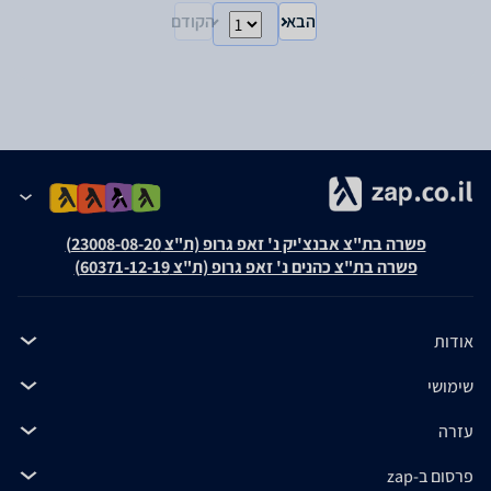
הבא
הקודם
פשרה בת"צ אבנצ'יק נ' זאפ גרופ (ת"צ 23008-08-20)
פשרה בת"צ כהנים נ' זאפ גרופ (ת"צ 60371-12-19)
אודות
שימושי
עזרה
פרסום ב-zap