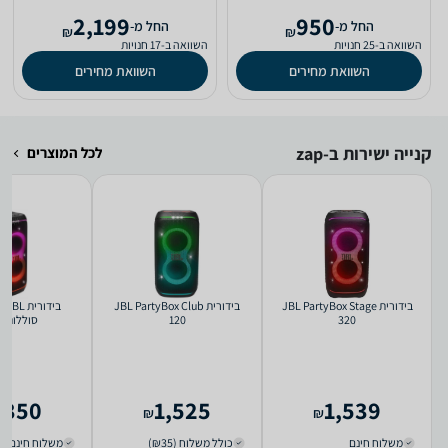
2,199
950
‫החל מ-
‫החל מ-
₪
₪
השוואה ב-25 חנויות
השוואה ב-17 חנויות
השוואת מחירים
השוואת מחירים
קנייה ישירות ב-zap
לכל המוצרים
‏בידורית JBL PartyBox Stage
‏בידורית JBL PartyBox Club
320
120
סוללות 600W
,350
1,525
1,539
₪
₪
משלוח חינם
כולל משלוח (₪35)
משלוח חינם