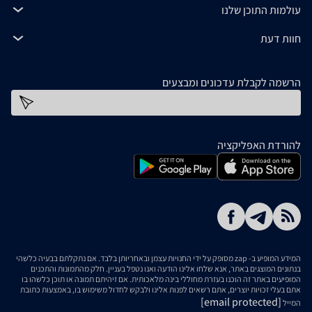
עולמות התוכן שלנו
חוות דעת
הרשמה לקבלת עדכונים ומבצעים
כתובת דוא''ל
להורדת האפליקציה
המידע המופיע ב- zap מסופק על ידי החנויות עצמן ובאחריותן בלבד. אם נתקלתם בבעיה כלשהי
בנתונים המוצגים באתר, אנא שלחו אלינו הודעה ואנו נטפל בעניין. חלק מהתמונות והתכנים
המופיעים באתר זה הוכנו בעזרת מחוללי בינה מלאכותית. אם זיהיתם תמונה או תוכן כלשהו בו
אתם בעלי זכויות יוצרים, אתם רשאים לפנות אלינו ולבקש לחדול משימוש בו, באמצעות כתובת
[email protected]
המייל