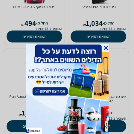
‏בידורית Bose S1 Pro Plus
‏בידורית קריוקי DOME Club-112
494
1,034
‫החל מ-
‫החל מ-
₪
₪
השוואה ב-14 חנויות
השוואה ב-13 חנויות
השוואת מחירים
השוואת מחירים
‏מערכת הגברה אישית Anker SoundCore
‏בידורית קריוקי Pure Acoustics PMW-
3015
Rave Plus A3391G12
1,360
739
‫החל מ-
‫החל מ-
₪
₪
השוואה ב-15 חנויות
השוואה ב-13 חנויות
השוואת מחירים
השוואת מחירים