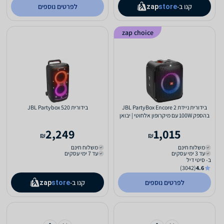
קנו ב-
לפרטים נוספים
zap
store
zap choice
בידורית ניידת JBL PartyBox Encore 2
בידורית JBL Partybox 520
בהספק 100W עם מיקרופון אלחוטי | יבואן
רשמי-משלוח מהיר
2,249
1,015
₪
₪
משלוח חינם
משלוח חינם
עד 3 ימי עסקים
עד 7 ימי עסקים
ב- סיטי דיל
(3042)
4.6
לפרטים נוספים
קנו ב-
zap
store