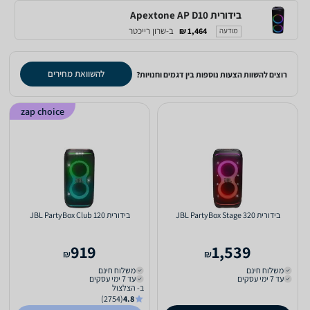
‏בידורית Apextone AP D10
ב-שרון רייכטר
1,464 ₪
מודעה
להשוואת מחירים
רוצים להשוות הצעות נוספות בין דגמים וחנויות?
zap choice
‏בידורית JBL PartyBox Stage 320
‏בידורית JBL PartyBox Club 120
919
1,539
₪
₪
משלוח חינם
משלוח חינם
עד 7 ימי עסקים
עד 7 ימי עסקים
ב- הצלצול
(2754)
4.8