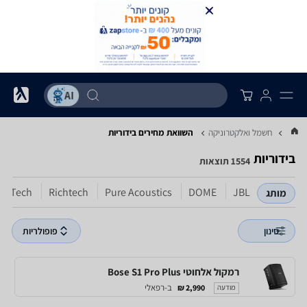
חשמל ואלקטרוניקה
השוואת מחירים בידוריות
בידוריות
1554 תוצאות
ProTech
Richtech
Pure Acoustics
DOME
JBL
מותג
סינון
פופולריות
רמקול אלחוטי Bose S1 Pro Plus
ב-רפאלי
2,990 ₪
מודעה