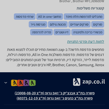
Brother , Brother MFCJ6960DW
קטגוריות משלימות
מתכלים למדפסות תלת מימד
מחשבי All in one
שרתי מדפסות
סורקים
סורקים יעודיים
מכונות צילום
מגרסות נייר
מכשירי כריכה ולמינציה
דיו וטונרים
מדיה להדפסה
לחוות דעת ופרטי החנויות
מחפשים מדפסת חדשה? ב-zap השוואת מחירים תוכלו למצוא מאות
דגמים של מדפסות: מדפסות משולבות All in One, מדפסות רגילות,
מדפסות לייזר, הזרקת דיו, תרמיות ועוד של מגוון המותגים המובילים:
HP, Brother, Canon, Samsung, Xerox ורבים וטובים אחרים.
פשרה בת"צ אבנצ'יק נ' זאפ גרופ (ת"צ 23008-08-20)
פשרה בת"צ כהנים נ' זאפ גרופ (ת"צ 60371-12-19)