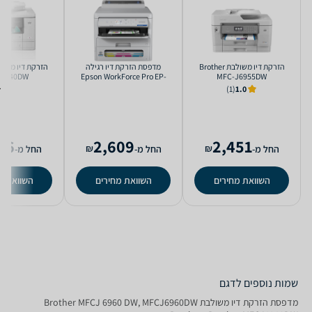
‏הזרקת דיו ‏משולבת Brother
‏מדפסת הזרקת דיו ‏רגילה
J5740DW
Epson WorkForce Pro EP-
MFC-J6955DW
C800RDW
(1)
1.0
26
2,609
2,451
₪
₪
החל מ-
החל מ-
החל מ-
השוואת מחירים
השוואת מחירים
השוואת מ
שמות נוספים לדגם
‏מדפסת הזרקת דיו ‏משולבת Brother MFCJ 6960 DW, MFCJ6960DW