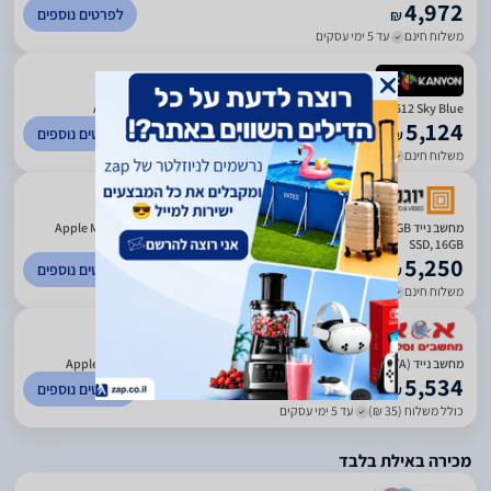
4,972
לפרטים נוספים
₪
משלוח חינם
עד 5 ימי עסקים
)
202
(
0
MacBook Air 13'' M5 10cCpu 8cGpu 16/512 Sky Blue מחשב נייד Apple
5,124
לפרטים נוספים
₪
משלוח חינם
עד 3 ימי עסקים
)
33
(
0
מחשב נייד Apple MacBook Air 13" M5 Chip 10-Core CPU, 8-Core CPU, 512GB
SSD, 16GB
5,250
לפרטים נוספים
₪
משלוח חינם
עד 7 ימי עסקים
)
1297
(
3.93
מחשב נייד Apple MacBook Air 13″ M5 ‎16GB 512GB Midnight (MDHE4HB/A)
5,534
לפרטים נוספים
₪
כולל משלוח (35 ₪)
עד 5 ימי עסקים
מכירה באילת בלבד