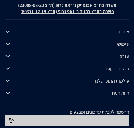
פשרה בת"צ אבנצ'יק נ' זאפ גרופ (ת"צ 23008-08-20)
פשרה בת"צ כהנים נ' זאפ גרופ (ת"צ 60371-12-19)
אודות
שימושי
עזרה
פרסום ב-zap
עולמות התוכן שלנו
חוות דעת
הרשמה לקבלת עדכונים ומבצעים
כתובת דוא''ל