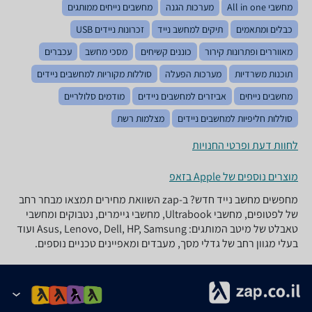
מחשבי All in one
מערכות הגנה
מחשבים נייחים ממותגים
כבלים ומתאמים
תיקים למחשב נייד
זכרונות ניידים USB
מאווררים ופתרונות קירור
כוננים קשיחים
מסכי מחשב
עכברים
תוכנות משרדיות
מערכות הפעלה
סוללות מקוריות למחשבים ניידים
מחשבים נייחים
אביזרים למחשבים ניידים
מודמים סלולריים
סוללות חליפיות למחשבים ניידים
מצלמות רשת
לחוות דעת ופרטי החנויות
מוצרים נוספים של Apple בזאפ
מחפשים מחשב נייד חדש? ב-zap השוואת מחירים תמצאו מבחר רחב
של לפטופים, מחשבי Ultrabook, מחשבי גיימרים, נטבוקים ומחשבי
טאבלט של מיטב המותגים: Asus, Lenovo, Dell, HP, Samsung ועוד
בעלי מגוון רחב של גדלי מסך, מעבדים ומאפיינים טכניים נוספים.