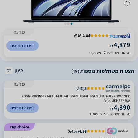
מודעה
)
916
(
4.84
4,879
₪
לפרטים נוספים
משלוח חינם
עד 7 ימי עסקים
סינון
הצעות משתלמות נוספות
(19)
מודעה
)
240
(
5
מחשב נייד Apple MacBook Air 13 MDH74HB/A MDHA4HB/A MDHH4HB/A
MDHE4HB/A אפל
4,890
לפרטים נוספים
₪
משלוח חינם
עד 2 ימי עסקים
zap choice
)
6456
(
4.86