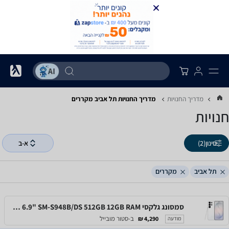
מדריך החנויות
מדריך החנויות ‏תל אביב ‏מקררים
חנויות
סינון
(2)
א-ב
תל אביב
מקררים
סמסונג גלקסי Samsung Galaxy S26 Ultra 6.9" SM-S948B/DS 512GB 12GB RAM
ב-סטור מובייל
4,290 ₪
מודעה