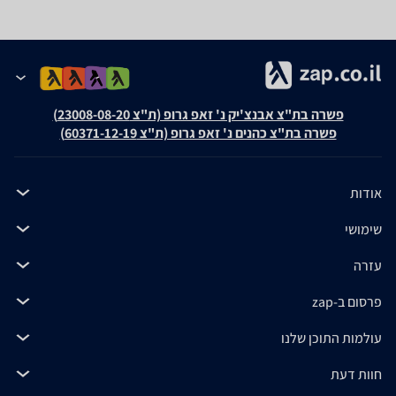
פשרה בת"צ אבנצ'יק נ' זאפ גרופ (ת"צ 23008-08-20)
פשרה בת"צ כהנים נ' זאפ גרופ (ת"צ 60371-12-19)
אודות
שימושי
עזרה
פרסום ב-zap
עולמות התוכן שלנו
חוות דעת