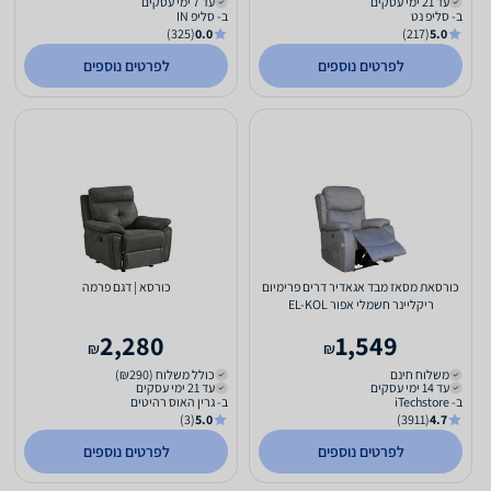
עד 21 ימי עסקים
עד 7 ימי עסקים
ב- סליפ נט
ב- סליפ IN
(325)
0.0
(217)
5.0
לפרטים נוספים
לפרטים נוספים
כורסאת מסאז מבד אגאדיר דרים פרימיום
כורסא | דגם פרמה
ריקליינר חשמלי אפור EL-KOL
2,280
1,549
₪
₪
משלוח חינם
כולל משלוח (₪290)
עד 14 ימי עסקים
עד 21 ימי עסקים
ב- iTechstore
ב- גרין האוס רהיטים
(3)
5.0
(3911)
4.7
לפרטים נוספים
לפרטים נוספים