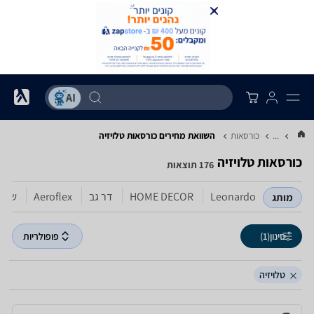
...
כורסאות
השוואת מחירים כורסאות ‏טלויזיה
כורסאות ‏טלויזיה
176 תוצאות
Leonardo
HOME DECOR
דר גב
Aeroflex
שמרת
מותג
סינון
(1)
פופולריות
טלויזיה