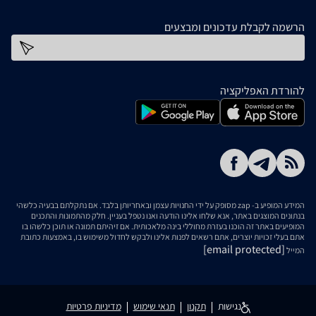
הרשמה לקבלת עדכונים ומבצעים
כתובת דוא''ל
להורדת האפליקציה
המידע המופיע ב- zap מסופק על ידי החנויות עצמן ובאחריותן בלבד. אם נתקלתם בבעיה כלשהי
בנתונים המוצגים באתר, אנא שלחו אלינו הודעה ואנו נטפל בעניין. חלק מהתמונות והתכנים
המופיעים באתר זה הוכנו בעזרת מחוללי בינה מלאכותית. אם זיהיתם תמונה או תוכן כלשהו בו
אתם בעלי זכויות יוצרים, אתם רשאים לפנות אלינו ולבקש לחדול משימוש בו, באמצעות כתובת
[email protected]
המייל
נגישות
תקנון
תנאי שימוש
מדיניות פרטיות