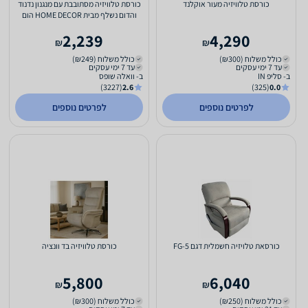
כורסת טלוויזיה מעור אוקלנד
כורסת טלוויזיה מסתובבת עם מנגנון נדנוד
והדום נשלף מבית HOME DECOR הום
דקור - צבע קרם
2,239
4,290
₪
₪
כולל משלוח (₪300)
כולל משלוח (₪249)
עד 7 ימי עסקים
עד 7 ימי עסקים
ב- סליפ IN
ב- וואלה שופס
(3227)
2.6
(325)
0.0
לפרטים נוספים
לפרטים נוספים
כורסאת טלויזיה חשמלית דגם FG-5
כורסת טלוויזיה בד וונציה
5,800
6,040
₪
₪
כולל משלוח (₪250)
כולל משלוח (₪300)