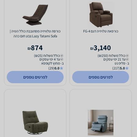
כורסאת טלויזיה דגם FG-4
כורסת טלוויזיה מסתובבת כולל הטיה |
Lazy Tatami Sofa צבע חום כהה
874
3,140
₪
₪
כולל משלוח (₪250)
כולל משלוח (₪25)
עד 21 ימי עסקים
עד 4 ימי עסקים
ב- סליפ נט
ב- מחוץ לקופסא
(29)
0.0
(217)
5.0
לפרטים נוספים
לפרטים נוספים