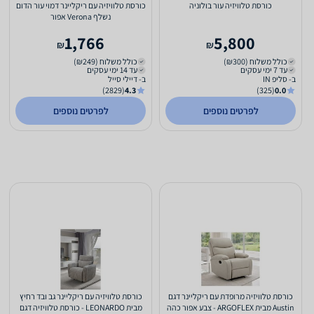
כורסת טלוויזיה עור בולוניה
כורסת טלוויזיה עם ריקליינר דמוי עור הדום
נשלף Verona אפור
1,766
5,800
₪
₪
כולל משלוח (₪300)
כולל משלוח (₪249)
עד 7 ימי עסקים
עד 14 ימי עסקים
ב- סליפ IN
ב- דיילי סייל
(2829)
4.3
(325)
0.0
לפרטים נוספים
לפרטים נוספים
כורסת טלוויזיה מרופדת עם ריקליינר דגם
כורסת טלוויזיה עם ריקליינר גב ובד רחיץ
Austin מבית ARGOFLEX - צבע אפור כהה
מבית LEONARDO - כורסת טלוויזיה דגם