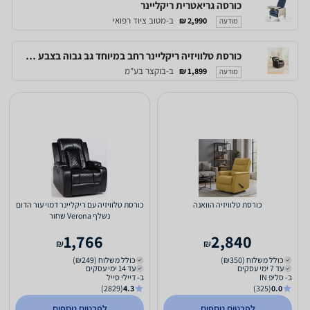
כורסה גריאטרית ריקליינר
ב-מטוב ציוד רפואי
2,990 ₪
מודעה
כורסת טלוויזיה ריקליינר רחב במיוחד גב גבוה בצבע חום
ב-בוקצר בע"מ
1,899 ₪
מודעה
כורסת טלוויזיה הוואנה
כורסת טלוויזיה עם ריקליינר דמוי עור הדום
נשלף Verona שחור
1,766
2,840
₪
₪
כולל משלוח (₪350)
כולל משלוח (₪249)
עד 7 ימי עסקים
עד 14 ימי עסקים
ב- סליפ IN
ב- דיילי סייל
(2829)
4.3
(325)
0.0
לפרטים נוספים
לפרטים נוספים