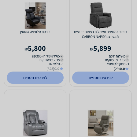
כורסת טלוויזיה חשמלית בגימור בד נעים
כורסת טלוויזיה אוסטין
למגע דגם CARBON NAPSY
5,800
5,899
₪
₪
משלוח חינם
כולל משלוח (₪300)
עד 7 ימי עסקים
עד 7 ימי עסקים
ב- מחוץ לקופסא
ב- סליפ IN
(325)
0.0
(29)
0.0
לפרטים נוספים
לפרטים נוספים