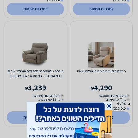
לפרטים נוספים
לפרטים נוספים
כורסת טלוויזיה קימה חשמלית ווגאס
כורסת טלוויזיה מפנקת דגם אורלנדו מבית
LEONARDO - כורסת אורלנדו צבע חום
מוקה
3,239
4,290
₪
₪
כולל משלוח (₪300)
כולל משלוח (₪249)
עד 7 ימי עסקים
עד 18 ימי עסקים
ב- סליפ IN
ב- וואלה שופס
(3227)
2.6
(325)
0.0
לפרטים נוספים
לפרטים נוספים