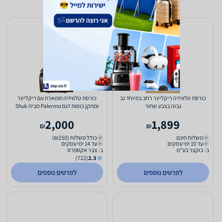
כורסת טלוויזיה ריקליינר רחב במיוחד גב
כורסת טלוויזיה מפוארת עם ריקליינר
גבוה בצבע שחור
ומתקן כוסות דגם Palermo מבית Shuk
Rehut
2,000
1,899
₪
₪
משלוח חינם
כולל משלוח (₪250)
עד 10 ימי עסקים
עד 14 ימי עסקים
ב- בוקצר בע"מ
ב- צבר אקספרס
(722)
2.3
לפרטים נוספים
לפרטים נוספים