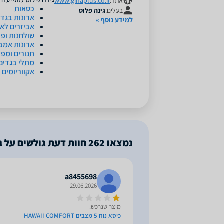
אתר:
www.ginaplus.co.il
כסאות
בעלים:
גינה פלוס
ארונות בגדים
למידע נוסף »
אביזרים לא
שולחנות ופי
ארונות אמב
תנורים ומפז
מתלי בגדים
אקווריומים 
נמצאו
262
חוות דעת גולשים על ג
a8455698
29.06.2026
מוצר שנרכש:
כיסא נוח 5 מצבים HAWAII COMFORT