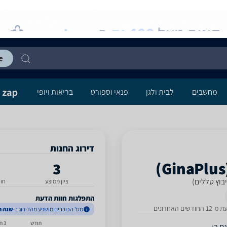
מחשבים
לבית ולגן
פנאי וספורט
בריאות ויופי
דירוג החנות
3
בוץ טללים)
ציון ממוצע
חו
התפלגות חוות הדעת
דשים האחרונים
מס' הכוכבים מושפע מהדירוג ב-
שנה ה
חודש
3 חודשים
ם ב: