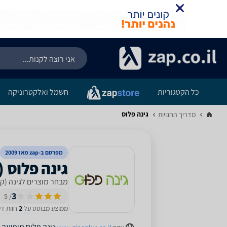
כל הקטגוריות
חשמל ואלקטרוניקה
גינה פלוס
מדריך החנויות‏
מפרסם ב-zap מאז 2009
מבחר מוצרים לגינה (קי
3
/ 5
ממוצע מבוסס על
2
חוות דעת מ-12 החו
גינה פלוס
מופיעה ג