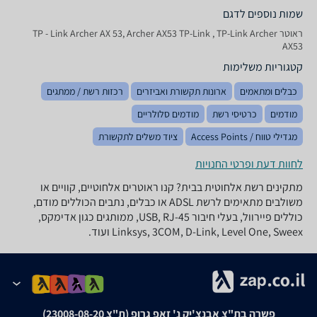
שמות נוספים לדגם
‏ראוטר TP - Link Archer AX 53, Archer AX53 TP-Link , TP-Link Archer
AX53
קטגוריות משלימות
כבלים ומתאמים
ארונות תקשורת ואביזרים
רכזות רשת / ממתגים
מודמים
כרטיסי רשת
מודמים סלולריים
מגדילי טווח / Access Points
ציוד משלים לתקשורת
לחוות דעת ופרטי החנויות
מתקינים רשת אלחוטית בבית? קנו ראוטרים אלחוטיים, קוויים או
משולבים מתאימים לרשת ADSL או כבלים, נתבים הכוללים מודם,
כוללים פיירוול, בעלי חיבור USB, RJ-45, ממותגים כגון אדימקס,
Linksys, 3COM, D-Link, Level One, Sweex ועוד.
פשרה בת"צ אבנצ'יק נ' זאפ גרופ (ת"צ 23008-08-20)