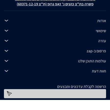
פשרה בת"צ כהנים נ' זאפ גרופ (ת"צ 60371-12-19)
אודות
שימושי
עזרה
פרסום ב-zap
עולמות התוכן שלנו
חוות דעת
הרשמה לקבלת עדכונים ומבצעים
כתובת דוא''ל
להורדת האפליקציה