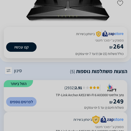
ביטחון בשירות
מסופק ע״י מוכר חיצוני
264
₪
קנו עכשיו
כולל משלוח (15 ₪)
עד 7 ימי עסקים
סינון
הצעות משתלמות נוספות
(5)
הזול ביותר
)
2932
(
2.91
נתב אלחוטי TP-Link Archer AX53 WI-FI 6 AX3000
249
לפרטים נוספים
₪
משלוח חינם
עד 5 ימי עסקים
ביטחון בשירות
מסופק ע״י מוכר חיצוני