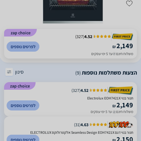
zap choice
)
327
(
4.52
2,149
₪
לפרטים נוספים
משלוח חינם
עד 5 ימי עסקים
סינון
הצעות משתלמות נוספות
(9)
zap choice
)
327
(
4.52
‏תנור בנוי Electrolux EOH7421X
2,149
לפרטים נוספים
₪
משלוח חינם
עד 5 ימי עסקים
)
31
(
4.63
תנור בנוי דגם Seamless Design EOH7421X אלקטרולוקס ELECTROLUX
2,150
לפרטים נוספים
₪