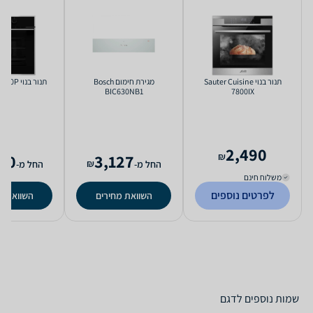
‏תנור בנוי Sauter Cuisine
‏מגירת חימום Bosch
‏תנור בנוי Teka HLB 8200P
BIC630NB1
7800IX
2,490
90
3,127
₪
₪
החל מ-
החל מ-
משלוח חינם
לפרטים נוספים
השוואת מחירים
השוואת מ
שמות נוספים לדגם