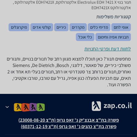
‏תנור בנוי Electrolux EOH 7421 X אלקטרולוקס, EOH7421X אלקטרולוקס ,
אלקטרולוקס EOH7421X
קטגוריות משלימות
אופי לחם
מדיחי כלים
מקררים
כיריים
קולטי אדים
מיקרוגלים
תבניות אפיה וחימום
כלי אוכל
לחוות דעת ופרטי החנויות
מחפשים תנור? כאן תוכלו למצוא מגוון רחב של תנורים בנויים, ותנורים
משולבי כיריים, של סאוטר, דלונגי, Siemens ,De Dietrich ,Bosch
ואחרים,תנורים ברוחב צר סטנדרטי או רחב,תנורים בעלי תא אחד או 2
תאים, עם תכניות הפעלה כגון אפיה, גריל עם טורבו, טורבו אקטיבי,
הפשרה ועוד.
פשרה בת"צ אבנצ'יק נ' זאפ גרופ (ת"צ 23008-08-20)
פשרה בת"צ כהנים נ' זאפ גרופ (ת"צ 60371-12-19)