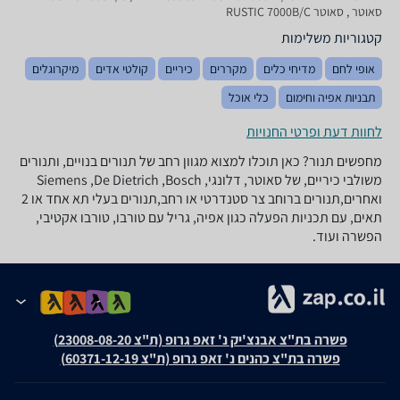
סאוטר , סאוטר RUSTIC 7000B/C
קטגוריות משלימות
אופי לחם
מדיחי כלים
מקררים
כיריים
קולטי אדים
מיקרוגלים
תבניות אפיה וחימום
כלי אוכל
לחוות דעת ופרטי החנויות
מחפשים תנור? כאן תוכלו למצוא מגוון רחב של תנורים בנויים, ותנורים
משולבי כיריים, של סאוטר, דלונגי, Siemens ,De Dietrich ,Bosch
ואחרים,תנורים ברוחב צר סטנדרטי או רחב,תנורים בעלי תא אחד או 2
תאים, עם תכניות הפעלה כגון אפיה, גריל עם טורבו, טורבו אקטיבי,
הפשרה ועוד.
פשרה בת"צ אבנצ'יק נ' זאפ גרופ (ת"צ 23008-08-20)
פשרה בת"צ כהנים נ' זאפ גרופ (ת"צ 60371-12-19)