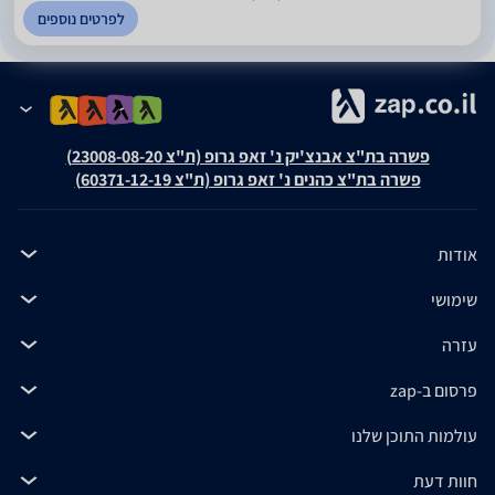
לפרטים נוספים
פשרה בת"צ אבנצ'יק נ' זאפ גרופ (ת"צ 23008-08-20)
פשרה בת"צ כהנים נ' זאפ גרופ (ת"צ 60371-12-19)
אודות
שימושי
עזרה
פרסום ב-zap
עולמות התוכן שלנו
חוות דעת