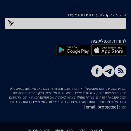
הרשמה לקבלת עדכונים ומבצעים
כתובת דוא''ל
להורדת האפליקציה
המידע המופיע ב- zap מסופק על ידי החנויות עצמן ובאחריותן בלבד. אם נתקלתם בבעיה כלשהי
בנתונים המוצגים באתר, אנא שלחו אלינו הודעה ואנו נטפל בעניין. חלק מהתמונות והתכנים
המופיעים באתר זה הוכנו בעזרת מחוללי בינה מלאכותית. אם זיהיתם תמונה או תוכן כלשהו בו
אתם בעלי זכויות יוצרים, אתם רשאים לפנות אלינו ולבקש לחדול משימוש בו, באמצעות כתובת
[email protected]
המייל
נגישות
תקנון
תנאי שימוש
מדיניות פרטיות