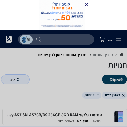
מדריך החנויות
מדריך החנויות ‏ראשון לציון ‏אוזניות
חנויות
סינון
(2)
א-ב
ראשון לציון
אוזניות
סמסונג גלקסי Samsung Galaxy A57 SM-A576B/DS 256GB 8GB RAM
ב-אל סי דיל
1,590 ₪
מודעה