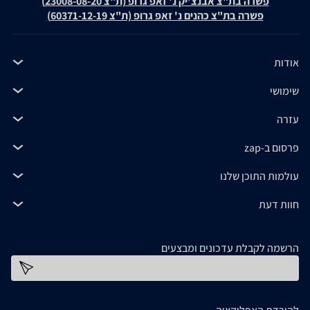
פשרה בת"צ אבנצ'יק נ' זאפ גרופ (ת"צ 23008-08-20)
פשרה בת"צ כהנים נ' זאפ גרופ (ת"צ 60371-12-19)
אודות
שימושי
עזרה
פרסום ב-zap
עולמות התוכן שלנו
חוות דעת
הרשמה לקבלת עדכונים ומבצעים
כתובת דוא''ל