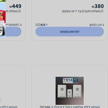
449
380
₪
₪
משלוח חינם
עד 7 ימי עסקים
משלוח חינם
ב-מ.ג הצפון
4.6
(52)
ב-לאסטפרייס
לפרטים נוספים
פעמון דלת אלחוטי כפול דיגיטלי D034K-1