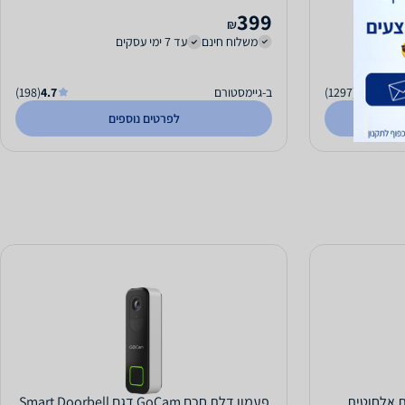
399
₪
משלוח חינם
עד 7 ימי עסקים
3.9
(1297)
ב-גיימסטורם
4.7
(198)
לפרטים נוספים
פעמון דלת חכם GoCam דגם Smart Doorbell