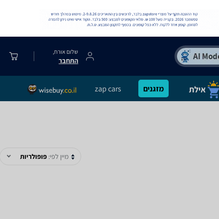
שלום אורח,
התחבר
מזגנים
zap cars
מיין לפי:
פופולריות