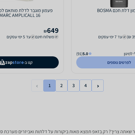
ן דלת חכם BOSMA
פעמון מוגבר לדלת מותאם לכ
MARC AMPLICALL 16
649
₪
עד 7 ימי עסקים
משלוח חינם
עד 5 ימי עסקים
למיגון
5.0
(91)
לפרטים נוספים
קנו ב-
zap
store
1
2
3
4
‏ש"ח רוצה למצוא את הדלת ואביזר שאתה צריך? רק בזאפ תמצא מאות ביקורות על דלתות ואביז