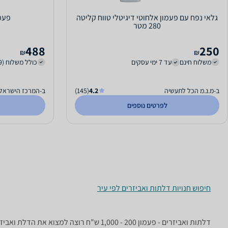
גלאי נפח עם פעמון אלחוטי דיגיטלי טווח קליטה
פעמו
280 מטר
488
250
₪
₪
משלוח חינם
עד 7 ימי עסקים
כולל משלוח (39 ₪)
ב-מ.נ.מ הכל לתעשיה
4.2
(145)
ב-המרכז הישראלי 
לפרטים נוספים
חיפוש חנויות דלתות ואביזרים לפי עיר
דלתות ואביזרים - ‏פעמון ‏200 - 1,000 