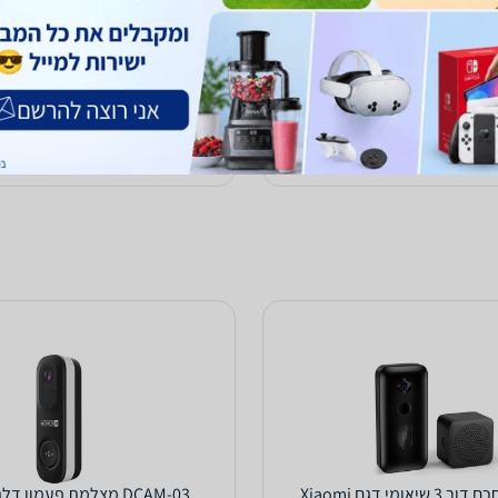
460
₪
עד 4 ימי עסקים
כולל משלוח (19 ₪)
עד 5 ימי עסקים
הוספת חוות דעת
ב-1PC
לפרטים נוספים
לפרטים נוספים
פעמון דלת חכם דור 3 שיאומי דגם Xiaomi
DCAM-03 מצלמת פעמון דלת אלחוטית