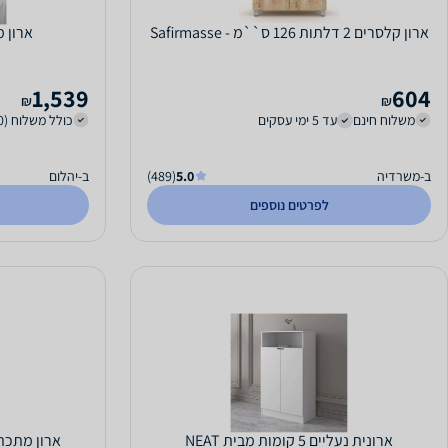
ארון קלסרים 2 דלתות 126 ס``מ - Safirmasse
ארון מתכת 2 
1,539
604
₪
₪
משלוח חינם
עד 5 ימי עסקים
כולל משלוח (250 ₪)
ב-משרדיה
5.0
(489)
ב-יהלום
לפרטים נוספים
ארונית נעליים 5 קומות מבית NEAT
ארון מתכת 2 דלתות זכוכית - צבע 