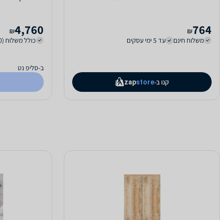
4,760
764
₪
₪
משלוח חינם
עד 5 ימי עסקים
כולל משלוח (400 ₪)
ב-סליפ נט
קנו ב-
zap
store