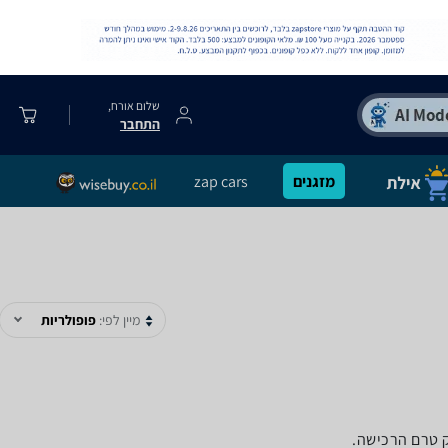
שלום אורח,
התחבר
מזגנים
zap cars
מיין לפי:
פופולריות
ק טרם הרכישה.