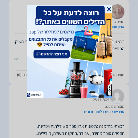
Talya Hen
06.12.2021
מוצר שנרכש:
ארון ספרים
רכשנו בקלות ארון באתר של החברה, במחיר זול יחסית למחירי השוק.
התחייבו 21 ימי עסקים לאספקה והגיעו תוך
...
חוות הדעת עזרה לכם?
עזרה
(0)
לא עזרה
(0)
yossi
25.11.2021
מוצר שנרכש:
ספריית קודש דלתות זכוכית
הספקה סופר מהירה, עבודה/התקנה מעולה, מובילים
...