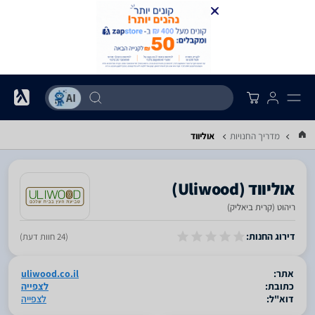
מדריך החנויות
אוליווד
ריהוט (קרית ביאליק)
סגור
דירוג החנות:
(24 חוות דעת)
אתר:
uliwood.co.il
כתובת:
לצפייה
דוא"ל:
לצפייה