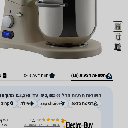
השוואת הצעות (16)
חוות דעת (20)
מ
השוואת הצעות החל מ-
עד
2,895‏ ₪
3,390‏₪
מתוך 16 חנויות
רכישה בזאפ
zap choice
אילת
קרוב א
מיקסר מקצועי 
4.5
16 חוות דעת בשנה האחרונה