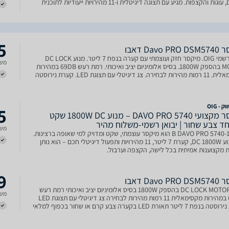
גות והקצפות. מגיע עם תצוגה דיגיטלית ו-11 מהירויות ייעודיות לתוכנית
5
Davo  דאבו
יבואן רשמי OIG. מיקסר חזק ועוצמתי עם קערה בנפח 7 ליטר. מנוע DC LOCK
משל
MOTOR בהספק 1800W. בסיס אלומיניום יציב ואיכותי. רמת רעש 69DB במהירות
מקסימאלית. 11 רמות מהירות לבחירה. צג דיגיטלי עם תצוגת LED. קערת נירוסטה
גי
 - OIG
5
מיקסר מקצועי DAVO PRO 5740 – מנוע DC ‏1800W שקט
חד צבע שחור | יבואן רשמי-משלוח מהיר
משל
14228-B DAVO PRO 5740 הוא מיקסר עוצמתי, שקט ומדויק למי שאופה ברצינות.
עם מנוע DC 1800W, קערת 7 ליטר, 11 מהירויות ותפעול דיגיטלי חכם – הוא נותן
 מקצוענות אמיתית בכל לישה, הקצפה וערבול.
9
Davo  דאבו
מנוע DC LOCK MOTOR בהספק 1800W בסיס אלומיניום יציב ואיכותי רמת רעש
משל
69DB במהירות מקסימאלית 11 רמות מהירות לבחירה צג דיגיטלי עם תצוגת LED
 ליטר תאורת LED בקערה צבע קרם או שחור בכפוף למלאי