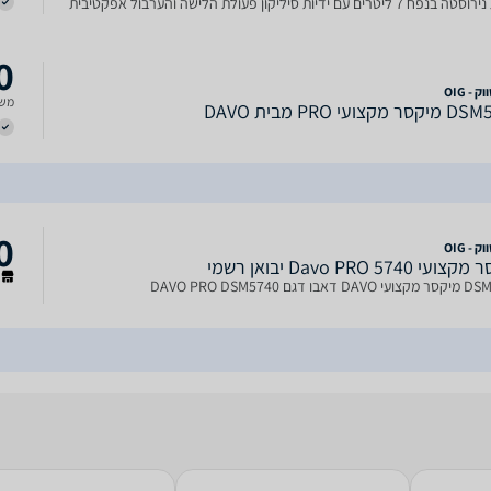
קערת נירוסטה בנפח 7 ליטרים עם ידיות סיליקון פעולת הלישה והערבול אפקטיבית
ה וו לישה מנירוסטה אביזר הקצפה
0
 - OIG
משל
קצועי PRO מבית DAVO
0
 - OIG
י Davo PRO 5740 יבואן רשמי
ר
בו דגם DAVO PRO DSM5740