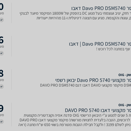
0
Davo  דאבו
מיקסר חזק, יציב ועוצמתי בעל מנוע DC בהספק של 1800W המיקסר מיועד לבצקי
משל
וגות והקצפות. מגיע עם תצוגה דיגיטלית ו-11 מהירויות ייעודיות
6
Davo | דאבו
משל
שף במתנה לכל רוכש !
8
 - OIG
י Davo PRO 5740 יבואן רשמי
משל
בו דגם DAVO PRO DSM5740
9
 - OIG
קצועי דאבו DAVO PRO 5740
משל
אחריות 5 שנים למנוע ע"י היבואן הרישמי OIG סדנת אפיה וקונדטוריה מקצועית
מתנה לרוכשים, הטבה בלעדית לחנויות מורשות! מיקסר מקצועי דאבו DAVO PRO
5740 ניתן לשלם 3199 ! ולקבל חבילת הטבות מטורפת בשווי 650 ש"ח מתנה (ראה
 הדיל לזמן מוגבל! קערה 8 ליטר