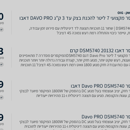
0
 - OIG
מיקסר מקצועי 7 ליטר להכנת בצק עד 3 ק"ג DAVO PRO דאבו
משל
דגם DSM5740 | שחור 11 תוכניות תצוגת לד דיגיטלית עם פירוט זמן עבודה,
 טיימר כיבוי והתחלה רמת רעש נמוכה 45 דציבל
3
 DSM5740 20132 קרם
מיקסר מקצועי 7 ליטר Davo Pro דגם DSM5740המיקסרים מסדרה 7 מתאפיינים
משל
נות, רעש שקט יותר, מנוע חזק יותר, קערת עבודה גדולה יותר ויותר תוכניות
עבודה עם כוח עבודה חזק מנוע 1800 וואט רמת רעש נמוכה 45 דציבל 11 תוכניות
אורה שמאיר לתוך קערת הערבול, לעבוד
9
Davo  דאבו
מיקסר חזק, יציב ועוצמתי בעל מנוע DC בהספק של 1800W המיקסר מיועד לבצקי
משל
וגות והקצפות. מגיע עם תצוגה דיגיטלית ו-11 מהירויות ייעודיות
9
Davo PRO
מיקסר חזק, יציב ועוצמתי בעל מנוע DC בהספק של 1800W המיקסר מיועד לבצקי
משל
לחמים, עוגות והקצפות מגיע עם תצוגה דיגיטלית ו-11 מהירויות ייעודיות לתוכנית