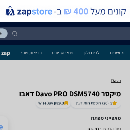
מחשבים
לבית ולגן
פנאי וספורט
בריאות ויופי
Davo
‏מיקסר Davo PRO DSM5740 דאבו
ציון WiseBuy
5
(20)
הוספת חוות דעת
9.3
מאפייני מפתח
סוג המוצר:
מיקסר