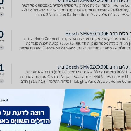
0
‏רחב Bosch SMV6ZCX00E בוש
Home Connect – ניתור ושליטה מרחוק על פעולת המדיח באמצעות אפליקציה
משל
ייעודית PerfectDry - תוצאות ייבוש מושלמות עם חסכון באנרגיה VarioDrawer -
מפלס שלישי לסכו"ם סלסלה עליונה Rackmatic מתכווננת ל-3 גבהים
פירוק אקטיבית של טבליות הניקוי לתו
0
 ‏רחב Bosch SMV6ZCX00E
שליטה במוצר מרחוק מכל מקום באמצעות אפליקציית HomeConnect יעודית
משל
לטלפון הנייד, כוללת מספר פונקיות חדשות- Favorite קביעת תכנית מועדפת
שכוללת שילוב של מספר אפשרויות רצויות, Silence on demand הפחתת עוצמת
ם האפשרי, tabCounter פונקציית מונה הטבליו
1
‏רחב Bosch SMV6ZCX00E בוש
מותג – BOSCH בוש מבנה כללי – אינטגרלי מלא (60 ס"מ) סדרה – 6 מערכות
משל
כלים – 14 עוצמת רעש – 44dB דירוג אנרגטי – ישן +A | חדש C טכנולוגיה מרכזית
– InfoLight, VarioDrawer, Home Connect מידות התקנה – גובה 81.5 | רוחב
0
‏רחב Bosch SMV6ZCX00E בוש
דירוג אנרגיה : A קיבולת: 14 מערכות כלים עוצמת רעש: 44dB בתכנית השקטה :
משל
42dB HomeConnect – ניתור ושליטה מרחוק על פעולת המדיח באמצעות
יה ייעודית לטלפון הנייד