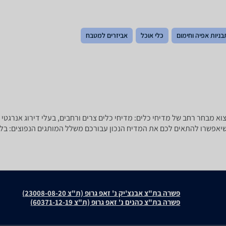
בניות אפיה וחימום
כלי אוכל
אביזרים למטבח
וואת מחירים תוכלו למצוא מבחר רחב של מדיחי כלים: מדיחי כלים צרים ורחבים, בעלי דירוג
שרו להתאים לכם את המדיח הנכון עבורכם משלל המותגים הנפוצים: בלומברג, אלקטר
פשרה בת"צ אבנצ'יק נ' זאפ גרופ (ת"צ 23008-08-20)
פשרה בת"צ כהנים נ' זאפ גרופ (ת"צ 60371-12-19)