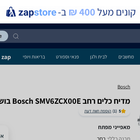
מחשבים
לבית ולגן
פנאי וספורט
בריאות ויופי
Bosch
מדיח כלים ‏רחב Bosch SMV6ZCX00E בוש
5
(1)
הוספת חוות דעת
מאפייני מפתח
מבנה כללי:
רחב