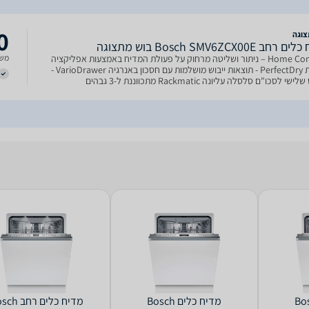
0
וגה
חב Bosch SMV6ZCX00E בוש מתצוגה
משל
Home Connect – ניתור ושליטה מרחוק על פעולת המדיח באמצעות אפליקציה
ייעודית PerfectDry - תוצאות ייבוש מושלמות עם חסכון באנרגיה VarioDrawer -
מפלס שלישי לסכו"ם סלסלה עליונה Rackmatic מתכווננת ל-3 גבהים
פירוק אקטיבית של טבליות הניקוי לתו
ם Bosch
מדיח כלים Bosch
מדיח כלים ‏רח