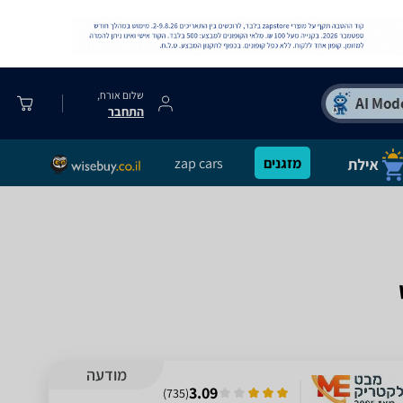
שלום אורח,
התחבר
מזגנים
zap cars
מודעה
3.09
)
735
(