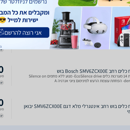
0
‏רחב Bosch SMV6ZCX00E בוש
מדיח כלים ‏רחב Bosch SMV6ZCX00E בוש סדרה 6 כולל זאוליט תוצרת גרמניה!
משל
שליטה במוצר מרחוק מכל מקום באמצעות אפליקציית HomeConnect יעודית
לטלפון הנייד, כוללת מספר פונקיות חדשות- Favorite קביעת תכנית מועדפת
ילוב של מספר אפשרויות רצויות, Silence on dema
0
לים בוש אינטגרלי דגם SMV6ZCX00E
אחריות: שנה + שנתיים נוספות בתשלום חד פעמי של 199ש''ח ליבואן הרשמי BSH
משל
נטגרלי מערכות כלים: 14 צריכת מים: 9.5 ליטר דירוג אנרגטי: A
0
‏רחב Bosch SMV6ZCX00E בוש
קיבולת 14 מערכות כלים EcoSilence drive- מנוע ללא פחמים Silence on
משל
ימום ציוני אנרגיה A
0
מדיח כלים בוש רחב אינטגרלי מלא דגם SMV6ZCX00E יבואן
משל
י