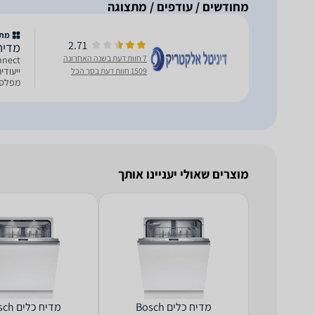
מחודשים / עודפים / מתצוגה
מתצ
2.71
מדיח כלים ‏ר
7 חוות דעת בשנה האחרונה
1509 חוות דעת בסך הכל
DosageAssist - מערכת 
מוצרים שאולי יעניינו אותך
מדיח כלים Bosch
מדיח כלי