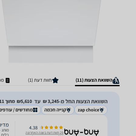
השוואת הצעות (11)
חוות דעת (1)
מפ
השוואת הצעות החל מ-
עד
3,245‏ ₪
5,610‏₪
מתוך 11 חנויות
zap choice
קנייה חכמה
מחודשים / עודפים
מדיח כלים 
4.38
29 חוות דעת בשנה האחרונה