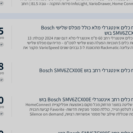
– InfoLight, VarioDrawer, Home Connect מידות התקנה – גובה 81.5 | רוחב
5
מדיח כלים אינטגרלי מלא כולל מפלס שלישי Bosch
SMV6Z בוש
מדיח כלים אינטגרלי רחב 60 ס”מ אינטגרלי מלא דגם שנת 2024 קיבולת: 13
משל
מערכות כלים 5 תוכניות הפעלה מגש שלישי לסכו”ם – מדיח עם מפלס שלישי
סלסלה עליונה Rackmatic מתכווננת ל-3 גבהים שונים VarioSpeed: מקצר את
50 מהזמן המקורי Glass Protection
8
ים ‏אינטגרלי רחב בוש Bosch SMV6ZCX00E
משל
0
ם ‏רחב אינטגרלי Bosch SMV6ZCX00E בוש
5338 שליטה במוצר מרחוק מכל מקום באמצעות אפליקציית HomeConnect
משל
יעודית לטלפון הנייד, כוללת מספר פונקיות חדשות- Favorite קביעת תכנית
מועדפת שכוללת שילוב של מספר אפשרויות רצויות, Silence on demand
מת הרעש למינימום האפשרי, tabCounter פונקציית מונה ה