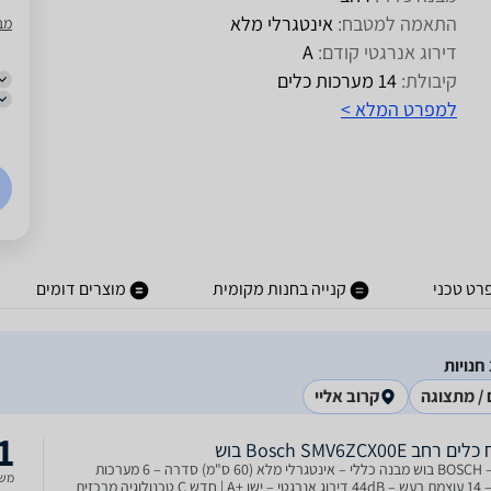
התאמה למטבח:
אינטגרלי מלא
מב
דירוג אנרגטי קודם:
A
קיבולת:
14 מערכות כלים
למפרט המלא >
רט טכני
קנייה בחנות מקומית
מוצרים דומים
 / מתצוגה
קרוב אליי
1
‏רחב Bosch SMV6ZCX00E בוש
מותג – BOSCH בוש מבנה כללי – אינטגרלי מלא (60 ס"מ) סדרה – 6 מערכות
משל
כלים – 14 עוצמת רעש – 44dB דירוג אנרגטי – ישן +A | חדש C טכנולוגיה מרכזית