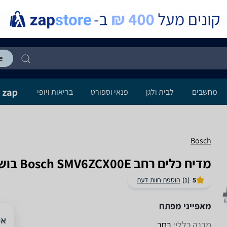
מחשבים
לבית ולגן
פנאי וספורט
בריאות ויופי
Bosch
מדיח כלים ‏רחב Bosch SMV6ZCX00E בוש
5
(1)
הוספת חוות דעת
מאפייני מפתח
מבנה כללי:
רחב