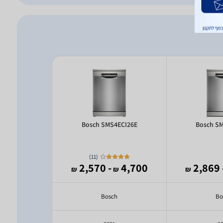
4ECW28E
Bosch SMS4ECI26E
Bosch S
)
11
(
4,369
- 2,570
4,700
- 2
₪
₪
₪
₪
ch
Bosch
Bo