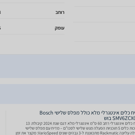
רוחב
8
עומק
55
מדיח כלים אינטגרלי מלא כולל מפלס שלישי Bosch
SMV6ZC בוש
מדיח כלים אינטגרלי רחב 60 ס”מ אינטגרלי מלא דגם שנת 2024 קיבולת: 13
מערכות כלים 5 תוכניות הפעלה מגש שלישי לסכו”ם – מדיח עם מפלס שלישי
סלסלה עליונה Rackmatic מתכווננת ל-3 גבהים שונים VarioSpeed: מקצר את זמן