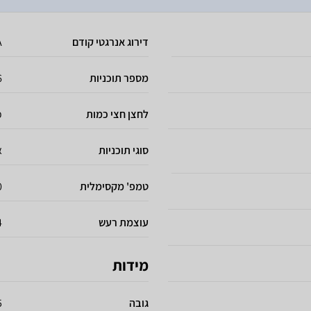
דירוג אנרגטי קודם
A
מספר תוכניות
6 תו
לחצן חצי כמות
כ
סוגי תוכניות
א
טמפ' מקסימלית
70
עוצמת רעש
B
מידות
גובה
5