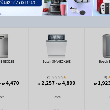
MS4ECI28E
Bosch SMV4ECX26E
Bosch 
)
1
(
)
11
(
,869
4,470
- 2,257
4,899
₪
₪
₪
₪
sch
Bosch