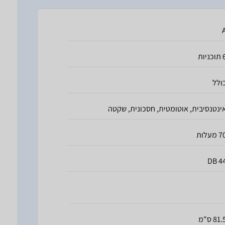
כניות
ולל
ינטנסיבית, אוטומטית, חסכונית, שקטה
 מעלות
44 D
81. ס"מ