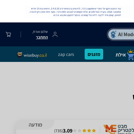
שלום אורח,
התחבר
מזגנים
zap cars
מודעה
3.09
)
735
(