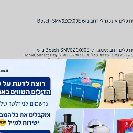
 מהזמן המקורי Glass Protection
כלים ‏אינטגרלי רחב בוש Bosch SMV6ZCX00E
לים ‏רחב אינטגרלי Bosch SMV6ZCX00E בוש
5338 שליטה במוצר מרחוק מכל מקום באמצעות אפליקציית HomeConnect
יעודית לטלפון הנייד, כוללת מספר פונקיות חדשות- Favorite קביעת תכנית מועדפת
שכוללת שילוב של מספר אפשרויות רצויות, Silence on demand הפחתת עוצמת
נימום האפשרי, tabCounter פונקציית מונה ה
ם ‏רחב Bosch SMV6ZCX00E בוש
Home Connect – ניתור ושליטה מרחוק על פעולת המדיח באמצעות אפליקציה
ייעודית PerfectDry - תוצאות ייבוש מושלמות עם חסכון באנרגיה VarioDrawer -
מפלס שלישי לסכו"ם סלסלה עליונה Rackmatic מתכווננת ל-3 גבהים
ערכת פירוק אקטיבית של טבליות הניקוי לתו