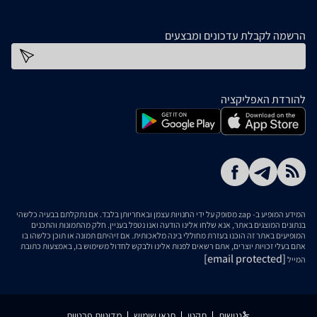
הרשמה לקבלת עדכונים ומבצעים
כתובת דוא''ל
להורדת האפליקציה
המידע המופיע ב- zap מסופק על ידי החנויות עצמן ובאחריותן בלבד. אם נתקלתם בבעיה כלשהי
בנתונים המוצגים באתר, אנא שלחו אלינו הודעה ואנו נטפל בעניין. חלק מהתמונות והתכנים
המופיעים באתר זה הוכנו בעזרת מחוללי בינה מלאכותית. אם זיהיתם תמונה או תוכן כלשהו בו
אתם בעלי זכויות יוצרים, אתם רשאים לפנות אלינו ולבקש לחדול משימוש בו, באמצעות כתובת
[email protected]
המייל
נגישות
תקנון
תנאי שימוש
מדיניות פרטיות