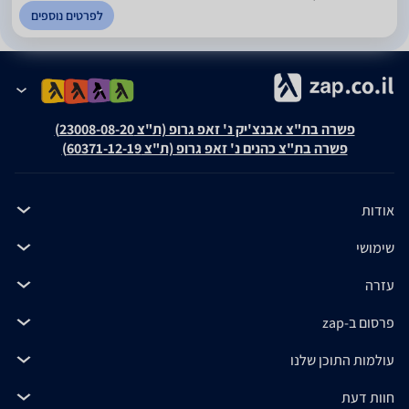
לפרטים נוספים
פשרה בת"צ אבנצ'יק נ' זאפ גרופ (ת"צ 23008-08-20)
פשרה בת"צ כהנים נ' זאפ גרופ (ת"צ 60371-12-19)
אודות
שימושי
עזרה
פרסום ב-zap
עולמות התוכן שלנו
חוות דעת