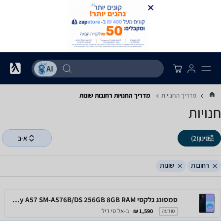
מדריך החנויות
מדריך החנויות ‏רחובות ‏שונות
חנויות
סינון
(2)
א-ב
רחובות
שונות
סמסונג גלקסי Samsung Galaxy A57 SM-A576B/DS 256GB 8GB RAM
ב-אל סי דיל
1,590 ₪
מודעה