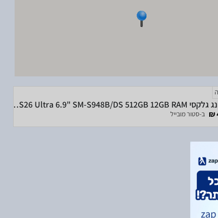
סמסונג גלקסי Samsung Galaxy S26 Ultra 6.9" SM-S948B/DS 512GB 12GB RAM
ב-סטור מובייל