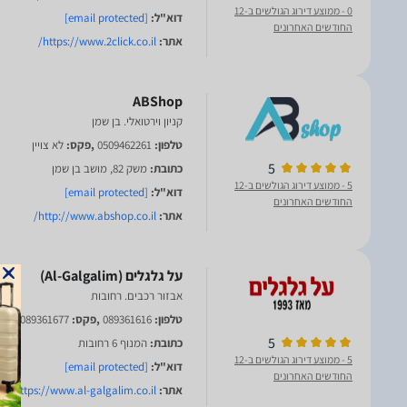
0
- ממוצע דירוג הגולשים ב-12
דוא"ל:
[email protected]
החודשים האחרונים
אתר:
https://www.2click.co.il/
ABShop
קניון וירטואלי. בן שמן
טלפון:
0509462261
,פקס:
לא צויין
5
כתובת:
משק 82, מושב בן שמן
5
- ממוצע דירוג הגולשים ב-12
דוא"ל:
[email protected]
החודשים האחרונים
אתר:
http://www.abshop.co.il/
אבזור רכבים. רחובות
טלפון:
089361616
,פקס:
089361677
5
כתובת:
המנוף 6 רחובות
5
- ממוצע דירוג הגולשים ב-12
דוא"ל:
[email protected]
החודשים האחרונים
אתר:
https://www.al-galgalim.co.il/