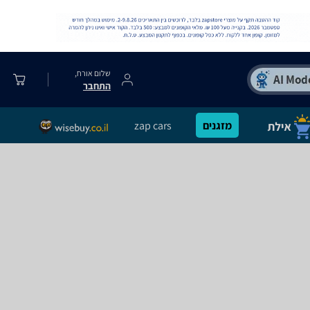
שלום אורח,
התחבר
מזגנים
zap cars