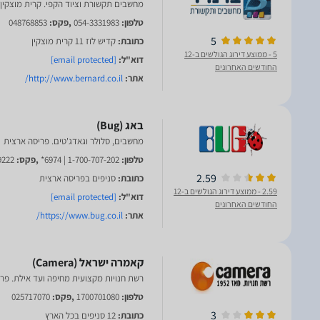
מחשבים תקשורת וציוד הקפי. קרית מוצקין
טלפון:
054-3331983
,פקס:
048768853
5
כתובת:
קדיש לוז 11 קרית מוצקין
5
- ממוצע דירוג הגולשים ב-12
דוא"ל:
[email protected]
החודשים האחרונים
אתר:
http://www.bernard.co.il/
מחשבים, סלולר וגאדג'טים. פריסה ארצית
טלפון:
1-700-707-202 | 6974*
,פקס:
9222
2.59
כתובת:
סניפים בפריסה ארצית
2.59
- ממוצע דירוג הגולשים ב-12
דוא"ל:
[email protected]
החודשים האחרונים
אתר:
https://www.bug.co.il/
רשת חנויות מקצועית מחיפה ועד אילת. פר
טלפון:
1700701080
,פקס:
025717070
3
כתובת:
12 סניפים בכל הארץ