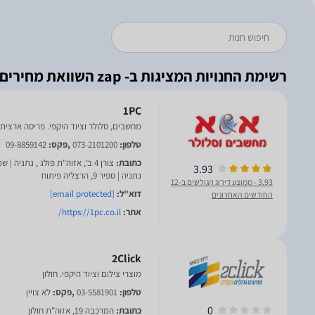
רשימת החנויות המציגות ב- zap השוואת מחירים
1PC
מחשבים, סלולר וציוד היקפי. פריסה ארצית
טלפון:
073-2101200
,פקס:
09-8859142
כתובת:
3.93
נתניה | ספיר 9, הרצליה פיתוח
3.93
- ממוצע דירוג הגולשים ב-12
דוא"ל:
[email protected]
החודשים האחרונים
אתר:
https://1pc.co.il/
2Click
מוצרי צילום וציוד היקפי. חולון
טלפון:
03-5581901
,פקס:
לא צויין
0
כתובת:
המרכבה 19, אזוה"ת חולון