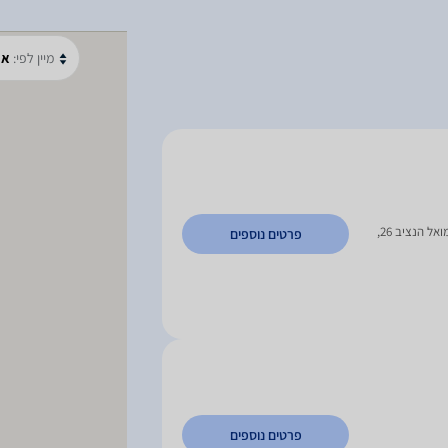
מיין לפי:
א-
צורן 4 ב', אזוה"ת פולג , נתניה | שמואל הנציב 26,
פרטים נוספים
פרטים נוספים