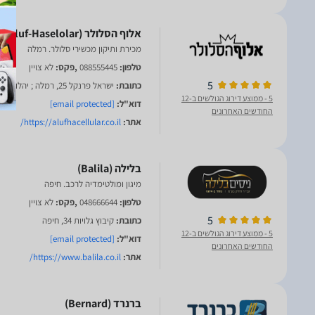
מכירת ותיקון מכשירי סלולר. רמלה
טלפון:
088555445
,פקס:
לא צויין
5
כתובת:
ישראל פרנקל 25, רמלה ; יהלום 3, באר יעקב
5
- ממוצע דירוג הגולשים ב-12
דוא"ל:
[email protected]
החודשים האחרונים
אתר:
https://alufhacellular.co.il/
מיגון ומולטימדיה לרכב. חיפה
טלפון:
048666644
,פקס:
לא צויין
5
כתובת:
קיבוץ גלויות 34, חיפה
5
- ממוצע דירוג הגולשים ב-12
דוא"ל:
[email protected]
החודשים האחרונים
אתר:
https://www.balila.co.il/