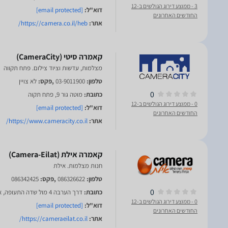
3
- ממוצע דירוג הגולשים ב-12
דוא"ל:
[email protected]
החודשים האחרונים
אתר:
https://camera.co.il/heb/
מצלמות, עדשות וציוד צילום. פתח תקווה
טלפון:
03-9011900
,פקס:
לא צויין
0
כתובת:
מוטה גור 9, פתח תקוה
0
- ממוצע דירוג הגולשים ב-12
דוא"ל:
[email protected]
החודשים האחרונים
אתר:
https://www.cameracity.co.il/
חנות מצלמות. אילת
טלפון:
086326622
,פקס:
086342425
0
כתובת:
דרך הערבה 4 מול שדה התעופה, אילת
0
- ממוצע דירוג הגולשים ב-12
דוא"ל:
[email protected]
החודשים האחרונים
אתר:
https://cameraeilat.co.il/