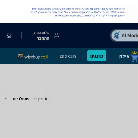
שלום אורח,
התחבר
מזגנים
zap cars
מיין לפי:
פופולריות