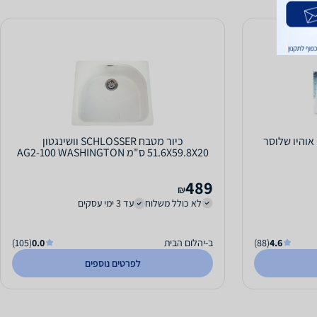
 אוהיו שלוסר
כיור מטבח SCHLOSSER וושינגטון
51.6X59.8X20 ס"מ AG2-100 WASHINGTON
489
₪
לא כולל משלוח
עד 3 ימי עסקים
4.6
(88)
ב-יהלום הבית
0.0
(105)
לפרטים נוספים