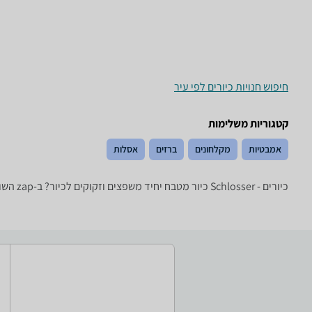
חיפוש חנויות כיורים לפי עיר
קטגוריות משלימות
אמבטיות
מקלחונים
ברזים
אסלות
כיורים - ‏Schlosser ‏כיור מטבח יחיד משפצים וזקוקים לכיור? ב-zap השוואת מחירים תמצאו מגוון עצום של כיורים של טובי היצרנים: Vitra, חרסה, Blanco, אלגל ועוד.