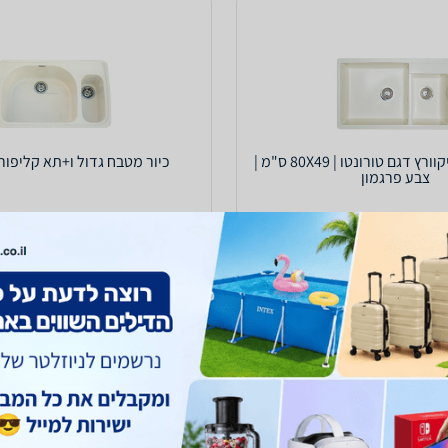
כיור מטבח סיליקוורץ דגם טורונטו | 80X49 ס"מ |
כיור מטבח גדול ו+תא קליפור
צבע פרגמון
1,003
₪
ח
עד 7 ימי עסקים
לא כולל משלוח
עד 7 ימי עסקים
1.0
(2)
ב-ביג דיל
לפרטים נוספים
לפרטים נוספים