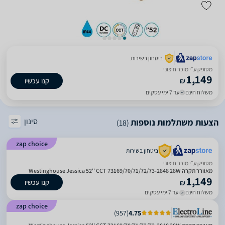
ביטחון בשירות
מסופק ע״י מוכר חיצוני
1,149
₪
קנו עכשיו
משלוח חינם
עד 7 ימי עסקים
סינון
הצעות משתלמות נוספות
(18)
zap choice
ביטחון בשירות
מסופק ע״י מוכר חיצוני
‏מאוורר תקרה Westinghouse Jessica 52'' CCT 73169/70/71/72/73-2848 28W
1,149
קנו עכשיו
₪
משלוח חינם
עד 7 ימי עסקים
zap choice
)
957
(
4.75