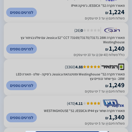
מאוורר תקרה 52'' JESSICA ג'סיקה IP44
1,224
לפרטים נוספים
₪
משלוח חינם
עד 3 ימי עסקים
)
26
(
0
‏מאוורר תקרה Jessica 52'' CCT 73169/73170/73171 28W עם שלט בגימור עץ
Westinghouse
1,240
לפרטים נוספים
₪
כולל משלוח (40 ₪)
עד 10 ימי עסקים
)
3360
(
4.88
‏מאוורר תקרה 52'' Westinghouse וסטינגהאוז Jessica ג'סיקה - שלט - תאורה LED
28W - גוף שחור כנפיים עץ
1,249
לפרטים נוספים
₪
משלוח חינם
עד 7 ימי עסקים
)
470
(
4.11
מאוורר תקרה שחור עץ WESTINGHOUSE "52 JESSICA IP44
1,340
לפרטים נוספים
₪
משלוח חינם
עד 5 ימי עסקים