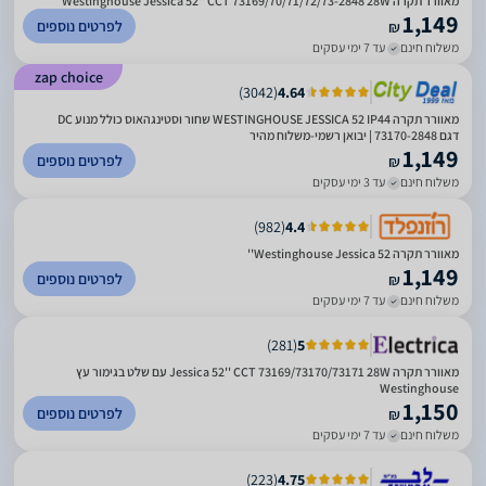
‏מאוורר תקרה Westinghouse Jessica 52'' CCT 73169/70/71/72/73-2848 28W
1,149
לפרטים נוספים
₪
משלוח חינם
עד 7 ימי עסקים
zap choice
)
3042
(
4.64
מאוורר תקרה WESTINGHOUSE JESSICA 52 IP44 שחור וסטינגהאוס כולל מנוע DC
דגם 73170-2848 | יבואן רשמי-משלוח מהיר
1,149
לפרטים נוספים
₪
משלוח חינם
עד 3 ימי עסקים
)
982
(
4.4
‏מאוורר תקרה Westinghouse Jessica 52''
1,149
לפרטים נוספים
₪
משלוח חינם
עד 7 ימי עסקים
)
281
(
5
‏מאוורר תקרה Jessica 52'' CCT 73169/73170/73171 28W עם שלט בגימור עץ
Westinghouse
1,150
לפרטים נוספים
₪
משלוח חינם
עד 7 ימי עסקים
)
223
(
4.75