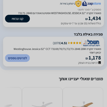
ביטחון בשירות
מסופק ע״י מוכר חיצוני
מאוורר תקרה ''52 WESTINGHOUSE JESSICA ווסטינגהאוס דגם 73171-2848
1,434
קנו עכשיו
₪
כולל משלוח (35 ₪)
עד 7 ימי עסקים
מכירה באילת בלבד
)
1078
(
4.51
‏מאוורר תקרה Westinghouse Jessica 52'' CCT 73169/70/71/72/73-2848 28W
יבואן רשמי
1,178
לפרטים נוספים
₪
רכישה בבית העסק
מוצרים שאולי יעניינו אותך