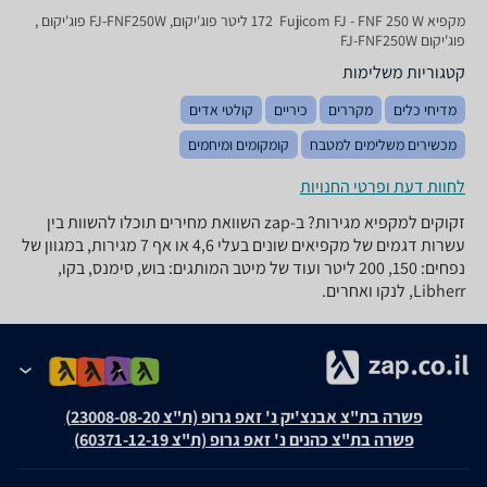
מקפיא Fujicom FJ - FNF 250 W ‏ 172 ‏ליטר פוג'יקום, FJ-FNF250W פוג'יקום ,
פוג'יקום FJ-FNF250W
קטגוריות משלימות
מדיחי כלים
מקררים
כיריים
קולטי אדים
מכשירים משלימים למטבח
קומקומים ומיחמים
לחוות דעת ופרטי החנויות
זקוקים למקפיא מגירות? ב-zap השוואת מחירים תוכלו להשוות בין
עשרות דגמים של מקפיאים שונים בעלי 4,6 או אף 7 מגירות, במגוון של
נפחים: 150, 200 ליטר ועוד של מיטב המותגים: בוש, סימנס, בקו,
Libherr, לנקו ואחרים.
פשרה בת"צ אבנצ'יק נ' זאפ גרופ (ת"צ 23008-08-20)
פשרה בת"צ כהנים נ' זאפ גרופ (ת"צ 60371-12-19)