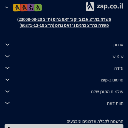
פשרה בת"צ אבנצ'יק נ' זאפ גרופ (ת"צ 23008-08-20)
פשרה בת"צ כהנים נ' זאפ גרופ (ת"צ 60371-12-19)
אודות
שימושי
עזרה
פרסום ב-zap
עולמות התוכן שלנו
חוות דעת
הרשמה לקבלת עדכונים ומבצעים