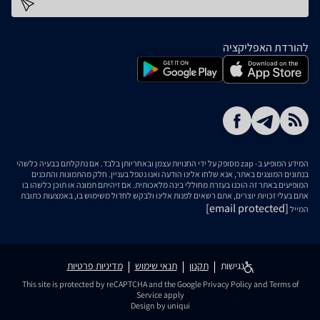
כתובת דוא''ל
להורדת האפליקציה
המידע המופיע ב- zap מסופק על ידי החנויות עצמן ובאחריותן בלבד. אם נתקלתם בבעיה כלשהי
בנתונים המוצגים באתר, אנא שלחו אלינו הודעה ואנו נטפל בעניין. חלק מהתמונות והתכנים
המופיעים באתר זה הוכנו בעזרת מחוללי בינה מלאכותית. אם זיהיתם תמונה או תוכן כלשהו בו
אתם בעלי זכויות יוצרים, אתם רשאים לפנות אלינו ולבקש לחדול משימוש בו, באמצעות כתובת
[email protected]
המייל
נגישות
תקנון
תנאי שימוש
מדיניות פרטיות
This site is protected by reCAPTCHA and the Google
Privacy Policy
and
Terms of
Service
apply
Design by uniqui