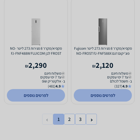
מקפיא/מקרר 8 מגירות 273 ליטר Fujicom
מקפיא/מקרר 8 מגירות 273 ליטר NO-
פוג'יקום דגם NO-FROST FJ-FNF588X
FROST לבן FJ-FNF488W FUJICOM
נירוסטה
2,290
2,120
₪
₪
משלוח חינם
משלוח חינם
עד 7 ימי עסקים
עד 7 ימי עסקים
ב- חשמל לכולם
ב- אלקטריק שופ
(481)
4.9
(327)
4.9
לפרטים נוספים
לפרטים נוספים
1
2
3