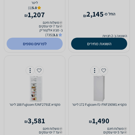
‏ליטר
(1)
5.0
2,145
1,207
‫החל מ-
₪
₪
משלוח חינם
עד 7 ימי עסקים
ב- מבט אלקטריק
(735)
3.1
השוואה ב-2 חנויות
השוואת מחירים
לפרטים נוספים
מקפיא Fujicom FJ-FNF190W1 ‏172 ‏ליטר
מקפיא Fujicom FJNF2791E ‏188 ‏ליטר
3,581
1,490
₪
₪
משלוח חינם
משלוח חינם
עד 5 ימי עסקים
עד 7 ימי עסקים