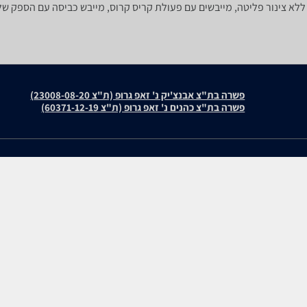
פשרה בת"צ אבנצ'יק נ' זאפ גרופ (ת"צ 23008-08-20)
פשרה בת"צ כהנים נ' זאפ גרופ (ת"צ 60371-12-19)
עולמות התוכן שלנו
חוות דעת
תיירות
Bosch WTH85225
סופרמרקטים
Electrolux EW6C4753CM
מוצרים מבוקשים
Electrolux EDV754H3WBM
Midea MD100A70/W
zap cars
Electrolux EW6C4853CM
WiseBuy
שיווק לעסקים
Samsung DV90DG52A0AE