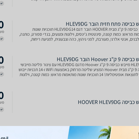
0
 כביסה פתח חזית הובר HLEV9DG
מייבש כביסה 9 ק"ג מבית HOOVER הובר דגם HLEV9DG14 תוכניות שונות
משל
ת מראש: כמות קטנה, סינטטית ג'ינסים, וילונות ומצעים, בגדי ספורט, כותנה,
בנים, אנטי אלרגי, מעורבת, לפני גיהוץ, כהה וצבעונית, למניעת ריחות,
ות Wifi
0
 ק"ג Hoover הובר HLEV9DG
HLEV9DG מייבש כביסה 9 ק"ג Hoover מדגם HLEV9DG עם צינור פליטה מייבשי
משל
כביסה 9 ק"ג מבית Hoover המציע שליטה מרחוק באמצעות WiFi ו-14 תכניות ייבוש
שונות לתוצאות אופטימליות! 14 תוכניות שונות מותאמות מראש: כמות קטנה, וילונות
, סינטטית, ג'ינסים, כותנה, בגדי
0
סה HOOVER HLEV9DG
משל
0
 ‏ק''ג הובר Hoover HLEV9DG
מייבש כביסה ‏9 ‏ק''ג הובר Hoover HLEV9DG 4 דרגות ייבוש שונות מייבש עם צינור
משל