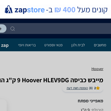
מחשבים
לבית ולגן
פנאי וספורט
בריאות ויופי
Hoover
מייבש כביסה Hoover HLEV9DG ‏9 ‏ק"ג הובר
2
(8)
הוספת חוות דעת
מאפייני מפתח
קיבולת:
9 ק"ג