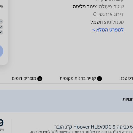
שיטת פעולה:
צינור פליטה
אי 
דירוג אנרגטי:
C
טכנולוגיה:
חשמל
למפרט המלא >
ט טכני
קנייה בחנות מקומית
מוצרים דומים
9
Hoover HLEV9DG  ק"ג הובר
משל
 שליטה מרחוק באמצעות Wifi לחצן אל קמט