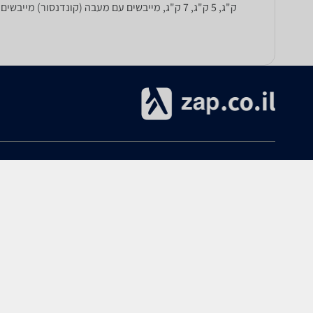
ק"ג, 5 ק"ג, 7 ק"ג, מייבשים עם מעבה (קונדנסור) מייבשים ללא צינור פליטה, מייבשים עם פעולת קריס קרוס, מייבש כביסה עם הספק של 2700 וואט, 2800 וואט, ועוד.
אודות
עזרה
אודות zap.co.il
הקנייה ב-zap
תנאי שימוש
ביטולים והחזרות
מרכז מידע ותמיכה
שימושי
פרסום ב-zap
מדריך חנויות
כל הקטגוריות
הצטרפות כחנות ל-zap