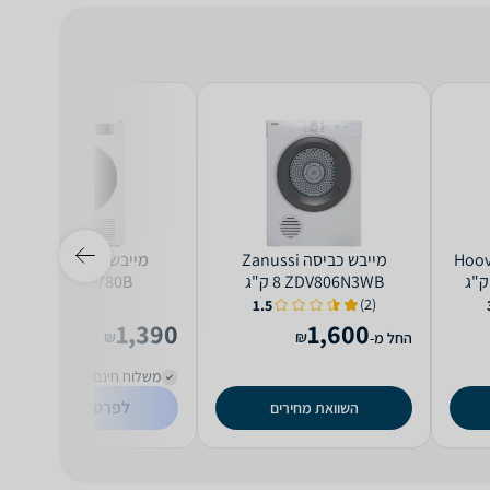
Hoover H
מייבש כביסה Zanussi
מייבש כביסה Crystal
ZDV806N3WB ‏8 ‏ק"ג
DR2780B ‏8 ‏ק"ג
(2)
1.5
1,390
1,600
₪
₪
החל מ-
משלוח חינם
לפרטים נוספים
השוואת מחירים