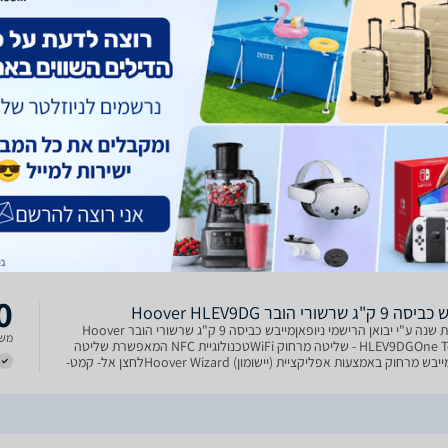
 אל קמט למניעת קמטים 14 תוכניות שונות מותאמות מראש
0
''ג הובר Hoover WiFi HLEV9DG
HLEV9DG מייבשי כביסה 9 ק''ג מבית Hoover המציע שליטה מרחוק באמצעות
משל
WiFi ו-14 תכניות ייבוש שונות לתוצאות אופטימליות! טכנולוגיית NFC המאפשרת
שליטה על המייבש מרחוק באמצעות אפליקציית (יישומון) Wizard Hoover 14
 שונות מותאמות מראש // קיבולת: עד 9 ק''ג ת
0
Hoover HLEV9D ‏9 ‏ק"ג הובר
מייבש כביסה 9 ק"ג מדגם HLEV9DG של Hoover המציעה 14 תוכניות ייבוש
משל
המותאמות למבחר סוגי בגדים ורמות לכלוך ב-4 דרגות ייבוש שונות, לחצן אל-קמט,
ת השהיית פעולה ועוד מגוון פונקציות מתקדמות הנשלטות באמצעות תצוגה
ידידותית ואפליקציית One Touch לשליט
0
"ג שרשורי הובר Hoover HLEV9DG
אחריות שנה ע"י יבואן הרישמי ניופאןמייבש כביסה 9 ק"ג שרשורי הובר Hoover
משל
HLEV9DGOne Touch - שליטה מרחוק WiFiטכנולוגיית NFC המאפשרת שליטה
על המייבש מרחוק באמצעות אפליקציית (יישומון) Hoover Wizardלחצן אל- קמט-
 מפעיל תנועת תוף מיוחדת למניעת קמטים4 דרג