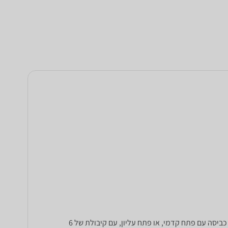
השוו מחירים של מגוון מייבשי כביסה ממותגים כגון קריסטל, בוש, קונסטרוקוטה, סימנס, AEG ,Delonghi ואחרים. ניתן לסנן עפ"י מייבשי כביסה עם פתח קדמי, או פתח עליון, עם קיבולת של 6